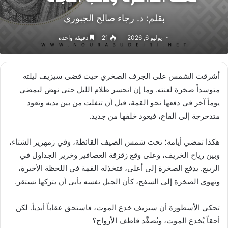
بقلم: د. رﺟﺎء ﺻﺎﻟﺢ اﻟﺠﺒﻮري
يوليو 6, 2026
21
دقيقة واحدة
أشرقت الشمس على الجرف الصخري حيث قضى سيزيف ليلته
متوسداً صخرة لعنته. وما إن انحسر ظلام الليل حتى نهض ليمضي
يوماً آخر في دفعها نحو القمة، قبل أن تنفلت من بين يديه وتعود
متدحرجة إلى القاع، فيعود خلفها من جديد.
هكذا تمضي أيامه؛ تحت شمس الصيف القائظة، وفي زمهرير الشتاء،
وبين رياح الخريف، وعلى وقع زقزقة العصافير وخرير الجداول في
الربيع. يدفع الصخرة إلى أعلى، فتخذله القمة في اللحظة الأخيرة،
وتهوي الصخرة إلى السفح، كأن الجبل نفسه يأبى أن يتركها تستقر.
تحكي الأسطورة أن سيزيف خدع الموت، فاستحق عقاباً أبدياً. لكن
أحقاً يُخدع الموت، ويُصفَّد قاطف الأرواح؟