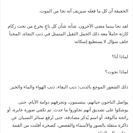
الحقيقة أن كل ما فعله سيزيف أنه نجا من الموت.
لقد نجا بينما مضى الآخرون. شأنه شأن كل ناجٍ يخرج من تحت ركام
كارثة حاملاً معه ذلك الحمل الثقيل المتمثل في ذنب النجاة، المخبأ
خلف سؤال لا يستطيع إسكاته:
لماذا أنا؟
لماذا نجوت؟
ذلك الشعور الموجع بالذنب؛ ذنب البقاء، ذنب الهواء والماء والخبز.
يواصل الناجون حياتهم، يبتسمون، وتجرفهم دوامة الأيام، حتى
يوشكوا على تصديق أنهم تجاوزوا ما حدث. ثم تكفي صورة عابرة، أو
رائحة مألوفة، أو اسم يُذكر مصادفة، حتى تُرفع ستائر النسيان عن
ذاكرة مثقلة بالصور والأسماء والقصص، كصخرة أفلتت من القمة
وعادت إلى القاع.