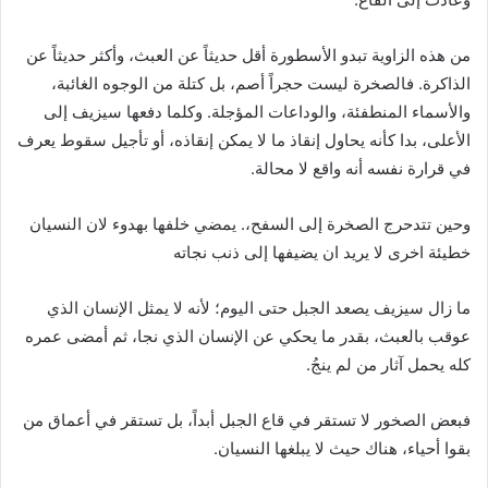
من هذه الزاوية تبدو الأسطورة أقل حديثاً عن العبث، وأكثر حديثاً عن
الذاكرة. فالصخرة ليست حجراً أصم، بل كتلة من الوجوه الغائبة،
والأسماء المنطفئة، والوداعات المؤجلة. وكلما دفعها سيزيف إلى
الأعلى، بدا كأنه يحاول إنقاذ ما لا يمكن إنقاذه، أو تأجيل سقوط يعرف
في قرارة نفسه أنه واقع لا محالة.
وحين تتدحرج الصخرة إلى السفح،. يمضي خلفها بهدوء لان النسيان
خطيئة اخرى لا يريد ان يضيفها إلى ذنب نجاته
ما زال سيزيف يصعد الجبل حتى اليوم؛ لأنه لا يمثل الإنسان الذي
عوقب بالعبث، بقدر ما يحكي عن الإنسان الذي نجا، ثم أمضى عمره
كله يحمل آثار من لم ينجُ.
فبعض الصخور لا تستقر في قاع الجبل أبداً، بل تستقر في أعماق من
بقوا أحياء، هناك حيث لا يبلغها النسيان.