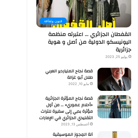
فنون وثقافة
القفطان الجزائري … اعتبرته منظمة
اليونيسكو الدولية من أصل و هوية
جزائرية
يوليو 25, 2023
قصة نجاح الملياردير العربي
طلال أبو غزالة
مايو 10, 2022
قصة نجاح المؤثرة الجزائرية
«أحلام عموري» … من أول
مؤثرة بدبي إلى سفيرة للتراث
التقليدي الجزائري في الإمارات
أغسطس 13, 2023
آلة المِجوِز الموسيقية‎‎