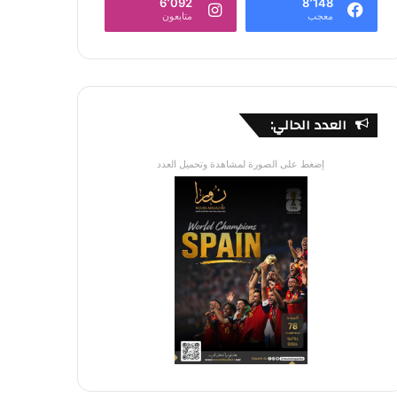
6٬092
8٬148
معجب
متابعون
العدد الحالي:
إضغط على الصورة لمشاهدة وتحميل العدد