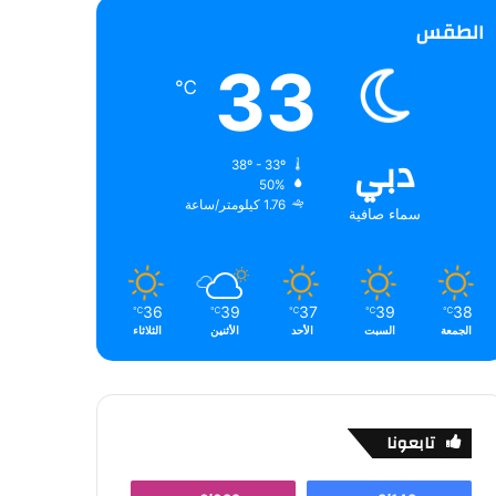
الطقس
33
℃
دبي
38º - 33º
50%
1.76 كيلومتر/ساعة
سماء صافية
36
39
37
39
38
℃
℃
℃
℃
℃
الجمعة
السبت
الأحد
الأثنين
الثلاثاء
تابعونا