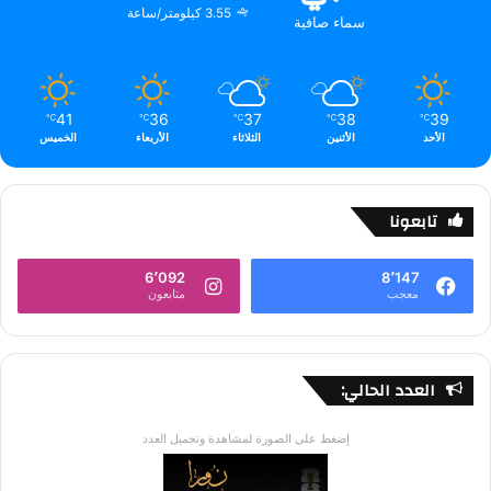
3.55 كيلومتر/ساعة
سماء صافية
41
36
37
38
39
℃
℃
℃
℃
℃
الأحد
الأثنين
الثلاثاء
الأربعاء
الخميس
تابعونا
6٬092
8٬147
معجب
متابعون
العدد الحالي:
إضغط على الصورة لمشاهدة وتحميل العدد