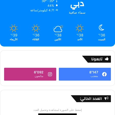
دبي
36º - 35º
44%
4.71 كيلومتر/ساعة
سماء صافية
39
36
38
38
36
℃
℃
℃
℃
℃
السبت
الأحد
الأثنين
الثلاثاء
الأربعاء
تابعونا
6٬092
8٬147
معجب
متابعون
العدد الحالي:
إضغط على الصورة لمشاهدة وتحميل العدد