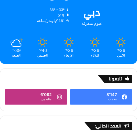
دبي
36º - 33º
51%
1.81 كيلومتر/ساعة
غيوم متفرقة
39
40
36
36
36
℃
℃
℃
℃
℃
الأثنين
الثلاثاء
الأربعاء
الخميس
الجمعة
تابعونا
6٬092
8٬147
معجب
متابعون
العدد الحالي: