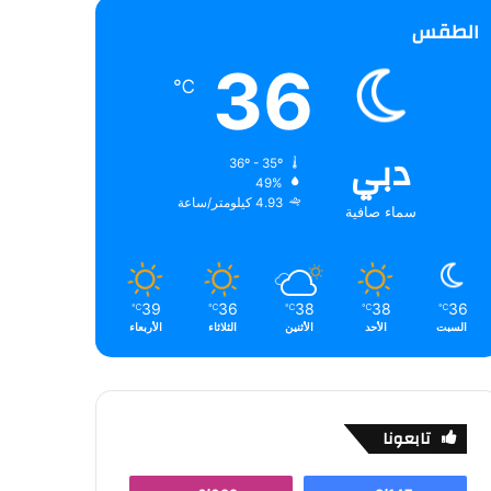
الطقس
36
℃
دبي
36º - 35º
49%
4.93 كيلومتر/ساعة
سماء صافية
39
36
38
38
36
℃
℃
℃
℃
℃
السبت
الأحد
الأثنين
الثلاثاء
الأربعاء
تابعونا