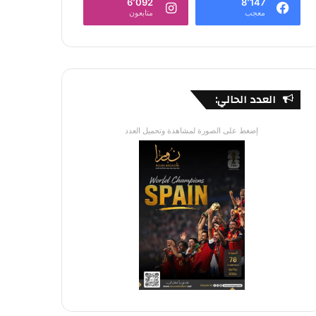
6٬092
8٬147
معجب
متابعون
العدد الحالي:
إضغط على الصورة لمشاهدة وتحميل العدد