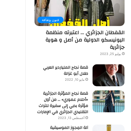
فنون وثقافة
القفطان الجزائري … اعتبرته منظمة
اليونيسكو الدولية من أصل و هوية
جزائرية
يوليو 25, 2023
قصة نجاح الملياردير العربي
طلال أبو غزالة
مايو 10, 2022
قصة نجاح المؤثرة الجزائرية
«أحلام عموري» … من أول
مؤثرة بدبي إلى سفيرة للتراث
التقليدي الجزائري في الإمارات
أغسطس 13, 2023
آلة المِجوِز الموسيقية‎‎