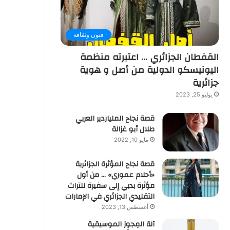
فنون وثقافة
القفطان الجزائري … اعتبرته منظمة
اليونيسكو الدولية من أصل و هوية
جزائرية
يوليو 25, 2023
قصة نجاح الملياردير العربي
طلال أبو غزالة
مايو 10, 2022
قصة نجاح المؤثرة الجزائرية
«أحلام عموري» … من أول
مؤثرة بدبي إلى سفيرة للتراث
التقليدي الجزائري في الإمارات
أغسطس 13, 2023
آلة المِجوِز الموسيقية‎‎