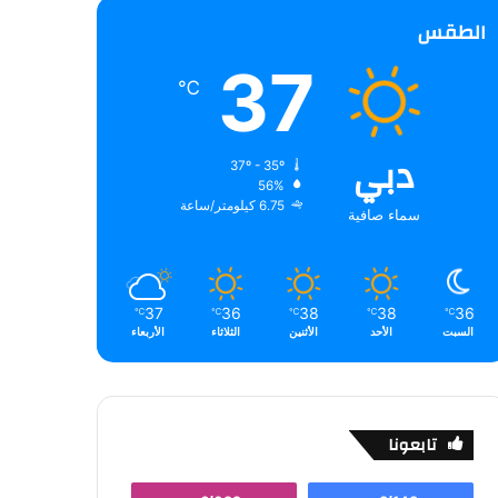
الطقس
37
℃
دبي
37º - 35º
56%
6.75 كيلومتر/ساعة
سماء صافية
37
36
38
38
36
℃
℃
℃
℃
℃
السبت
الأحد
الأثنين
الثلاثاء
الأربعاء
تابعونا