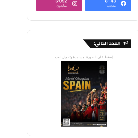
6٬092
8٬148
معجب
متابعون
العدد الحالي:
إضغط على الصورة لمشاهدة وتحميل العدد