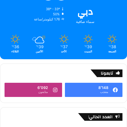
دبي
38º - 33º
50%
1.76 كيلومتر/ساعة
سماء صافية
36
39
37
39
38
℃
℃
℃
℃
℃
الجمعة
السبت
الأحد
الأثنين
الثلاثاء
تابعونا
6٬092
8٬148
معجب
متابعون
العدد الحالي: