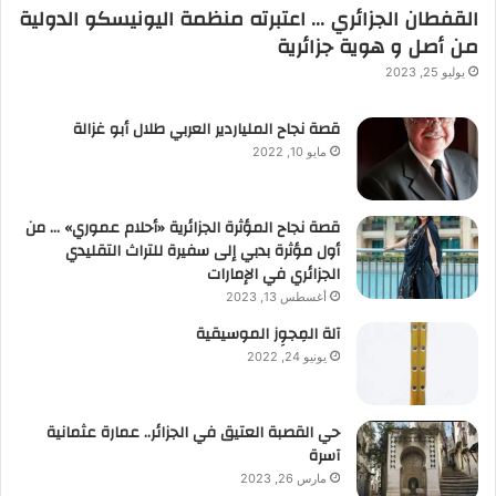
القفطان الجزائري … اعتبرته منظمة اليونيسكو الدولية
من أصل و هوية جزائرية
يوليو 25, 2023
قصة نجاح الملياردير العربي طلال أبو غزالة
مايو 10, 2022
قصة نجاح المؤثرة الجزائرية «أحلام عموري» … من
أول مؤثرة بدبي إلى سفيرة للتراث التقليدي
الجزائري في الإمارات
أغسطس 13, 2023
آلة المِجوِز الموسيقية‎‎
يونيو 24, 2022
حي القصبة العتيق في الجزائر.. عمارة عثمانية
آسرة
مارس 26, 2023