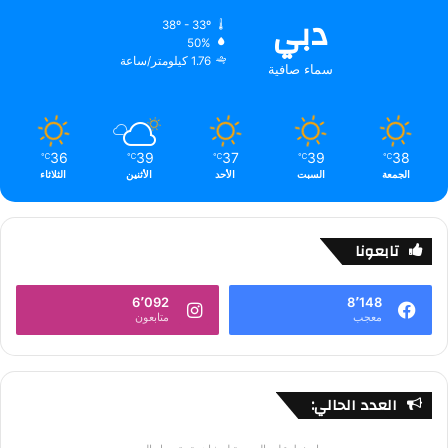
دبي
38º - 33º
50%
1.76 كيلومتر/ساعة
سماء صافية
36
39
37
39
38
℃
℃
℃
℃
℃
الجمعة
السبت
الأحد
الأثنين
الثلاثاء
تابعونا
6٬092
8٬148
معجب
متابعون
العدد الحالي: