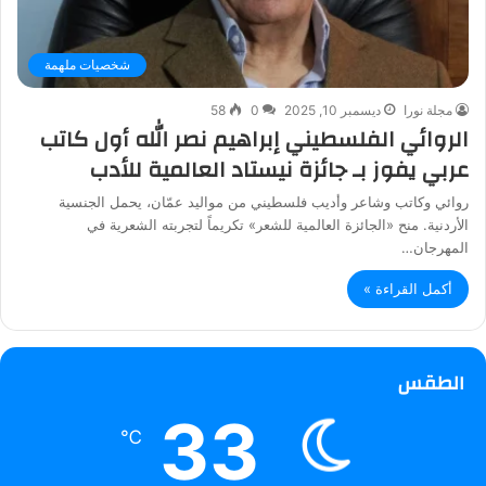
شخصيات ملهمة
مجلة نورا
ديسمبر 10, 2025
0
58
الروائي الفلسطيني إبراهيم نصر الله أول كاتب
عربي يفوز بـ جائزة نيستاد العالمية للأدب
روائي وكاتب وشاعر وأديب فلسطيني من مواليد عمّان، يحمل الجنسية
الأردنية. منح «الجائزة العالمية للشعر» تكريماً لتجربته الشعرية في
المهرجان…
أكمل القراءة »
الطقس
33
℃