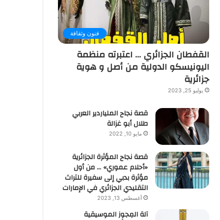
فنون وثقافة
القفطان الجزائري … اعتبرته منظمة
اليونيسكو الدولية من أصل و هوية
جزائرية
يوليو 25, 2023
قصة نجاح الملياردير العربي
طلال أبو غزالة
مايو 10, 2022
قصة نجاح المؤثرة الجزائرية
«أحلام عموري» … من أول
مؤثرة بدبي إلى سفيرة للتراث
التقليدي الجزائري في الإمارات
أغسطس 13, 2023
آلة المِجوِز الموسيقية‎‎