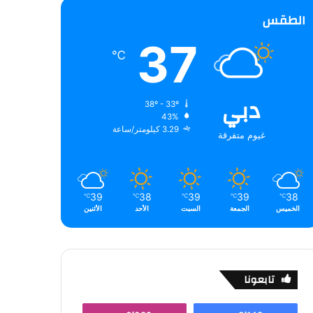
الطقس
37
℃
دبي
38º - 33º
43%
3.29 كيلومتر/ساعة
غيوم متفرقة
39
38
39
39
38
℃
℃
℃
℃
℃
الخميس
الجمعة
السبت
الأحد
الأثنين
تابعونا