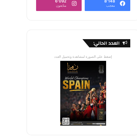
6٬092
8٬148
معجب
متابعون
العدد الحالي:
إضغط على الصورة لمشاهدة وتحميل العدد