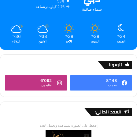
53%
2.76 كيلومتر/ساعة
سماء صافية
36
38
38
38
34
℃
℃
℃
℃
℃
الجمعة
السبت
الأحد
الأثنين
الثلاثاء
تابعونا
6٬092
8٬148
معجب
متابعون
العدد الحالي:
إضغط على الصورة لمشاهدة وتحميل العدد