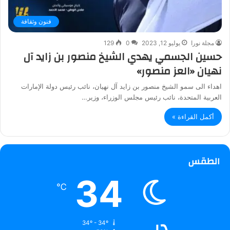
فنون وثقافة
مجلة نورا
يوليو 12, 2023
0
129
حسين الجسمي يهدي الشيخ منصور بن زايد آل
نهيان «العز منصور»
اهداء الى سمو الشيخ منصور بن زايد آل نهيان، نائب رئيس دولة الإمارات
العربية المتحدة، نائب رئيس مجلس الوزراء، وزير…
أكمل القراءة »
الطقس
34
℃
دبي
34º - 34º