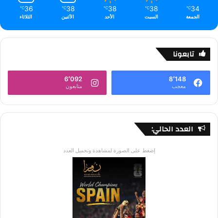
36
38
38
38
34
℃
℃
℃
℃
℃
الجمعة
السبت
الأحد
الأثنين
الثلاثاء
تابعونا
6٬092
8٬148
معجب
متابعون
العدد الحالي:
إضغط على الصورة لمشاهدة وتحميل العدد