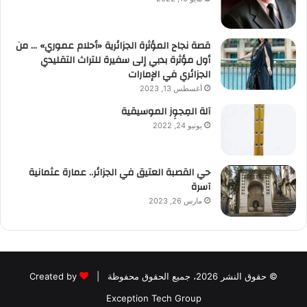
قصة نجاح المؤثرة الجزائرية «أحلام عموري» … من
أول مؤثرة بدبي إلى سفيرة للتراث التقليدي
الجزائري في الإمارات
أغسطس 13, 2023
آلة المِجوِز الموسيقية‎‎
يونيو 24, 2022
حي القصبة العتيق في الجزائر.. عمارة عثمانية
آسرة
مارس 26, 2023
© حقوق النشر 2026، جميع الحقوق محفوظة |
Created by
Exception Tech Group