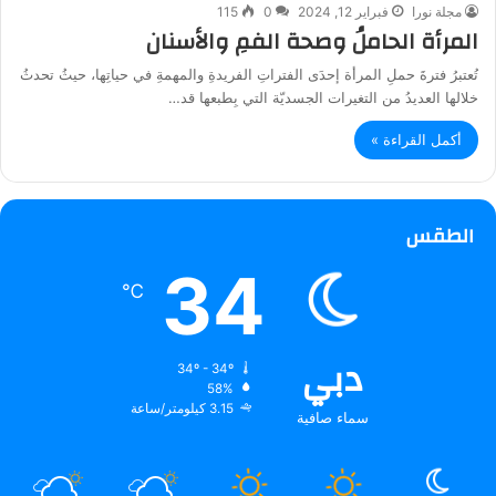
مجلة نورا
فبراير 12, 2024
0
115
المرأة الحاملُ وصحة الفمِ والأسنان
تُعتبرُ فترةَ حملِ المرأة إحدَى الفتراتِ الفريدةِ والمهمةِ في حياتِها، حيثُ تحدثُ
خلالها العديدُ من التغيرات الجسديّة التي بِطبعها قد…
أكمل القراءة »
الطقس
34
℃
دبي
34º - 34º
58%
3.15 كيلومتر/ساعة
سماء صافية