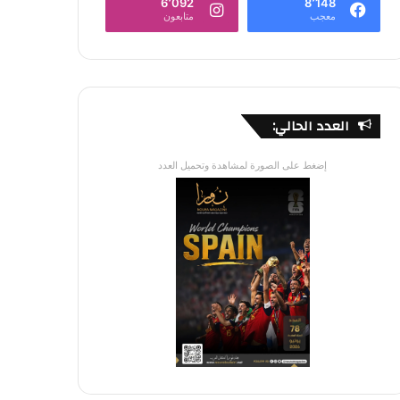
6٬092
8٬148
معجب
متابعون
العدد الحالي:
إضغط على الصورة لمشاهدة وتحميل العدد