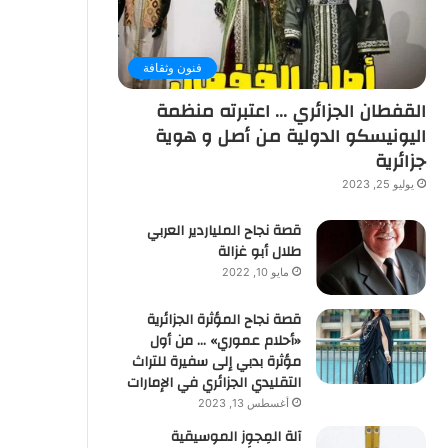
فنون وثقافة
القفطان الجزائري … اعتبرته منظمة
اليونيسكو الدولية من أصل و هوية
جزائرية
يوليو 25, 2023
قصة نجاح الملياردير العربي
طلال أبو غزالة
مايو 10, 2022
قصة نجاح المؤثرة الجزائرية
«أحلام عموري» … من أول
مؤثرة بدبي إلى سفيرة للتراث
التقليدي الجزائري في الإمارات
أغسطس 13, 2023
آلة المِجوِز الموسيقية‎‎