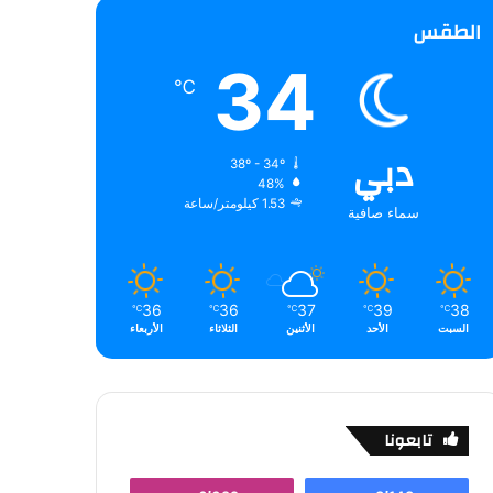
الطقس
34
℃
دبي
38º - 34º
48%
1.53 كيلومتر/ساعة
سماء صافية
36
36
37
39
38
℃
℃
℃
℃
℃
السبت
الأحد
الأثنين
الثلاثاء
الأربعاء
تابعونا