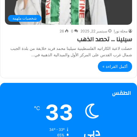
شخصيات ملهمة
مجلة نورا
سبتمبر 22, 2025
0
26
سيلينا … تحصد الذهب
حصلت لاعبة الكاراتيه الفلسطينية سيلينا محمد فريد خلايفة من بلدة الجيب
شمال غرب القدس على المركز الأول والميدالية الذهبية في…
أكمل القراءة »
الطقس
33
℃
دبي
34º - 33º
65%