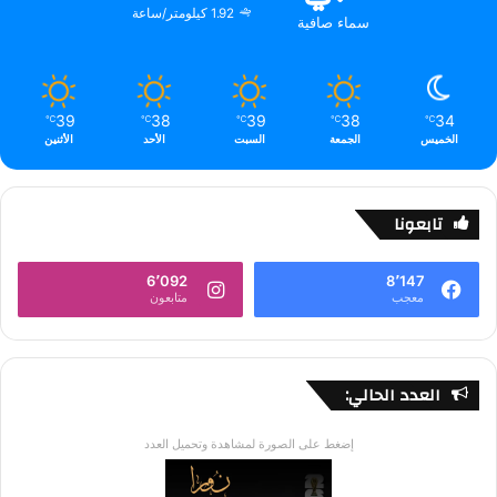
1.92 كيلومتر/ساعة
سماء صافية
39
38
39
38
34
℃
℃
℃
℃
℃
الخميس
الجمعة
السبت
الأحد
الأثنين
تابعونا
6٬092
8٬147
معجب
متابعون
العدد الحالي:
إضغط على الصورة لمشاهدة وتحميل العدد