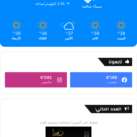
3.35 كيلومتر/ساعة
سماء صافية
36
36
37
39
38
℃
℃
℃
℃
℃
السبت
الأحد
الأثنين
الثلاثاء
الأربعاء
تابعونا
6٬092
8٬148
معجب
متابعون
العدد الحالي:
إضغط على الصورة لمشاهدة وتحميل العدد