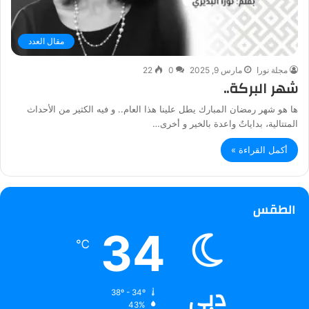
مقال العدد
مجلة نورا
مارس 9, 2025
0
22
شهر البركة..
ها هو شهر رمضان المبارك يطل علينا هذا العام.. و فيه الكثير من الأحداث
المتتالية، بداياتٌ واعدة بالخير و أخرى…
أكمل القراءة »
الطقس
34
℃
دبي
38º - 34º
43%