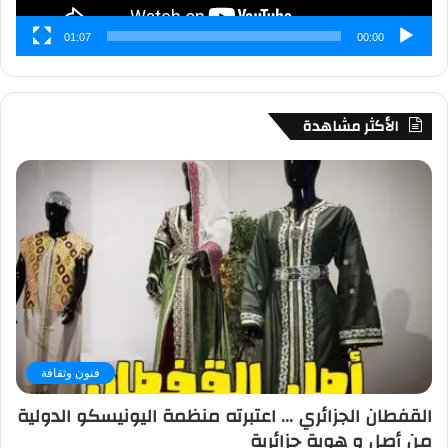
01:07
00:00
الأكثر مشاهدة
فنون وثقافة
القفطان الجزائري … اعتبرته منظمة اليونيسكو الدولية
من أصل و هوية جزائرية