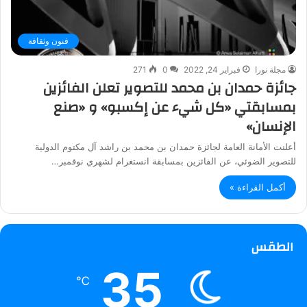
فنون وثقافة
مجلة نورا
فبراير 24, 2022
0
271
جائزة حمدان بن محمد للتصوير تعلن الفائزين
بمسابقتي «كل شيء عن إكسبو» و «صنع
الإنسان»‎‎
أعلنت الأمانة العامة لجائزة حمدان بن محمد بن راشد آل مكتوم الدولية
للتصوير الضوئي، عن الفائزين بمسابقة انستغرام لشهري نوفمبر…
أكمل القراءة »
الطقس
35
℃