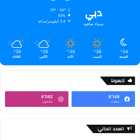
دبي
35º - 34º
49%
3.4 كيلومتر/ساعة
سماء صافية
36
38
39
38
34
℃
℃
℃
℃
℃
الجمعة
السبت
الأحد
الأثنين
الثلاثاء
تابعونا
6٬092
8٬148
معجب
متابعون
العدد الحالي: