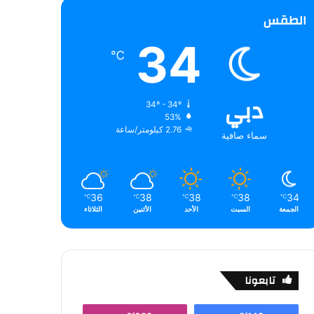
الطقس
34
℃
دبي
34º - 34º
53%
2.76 كيلومتر/ساعة
سماء صافية
36
38
38
38
34
℃
℃
℃
℃
℃
الجمعة
السبت
الأحد
الأثنين
الثلاثاء
تابعونا