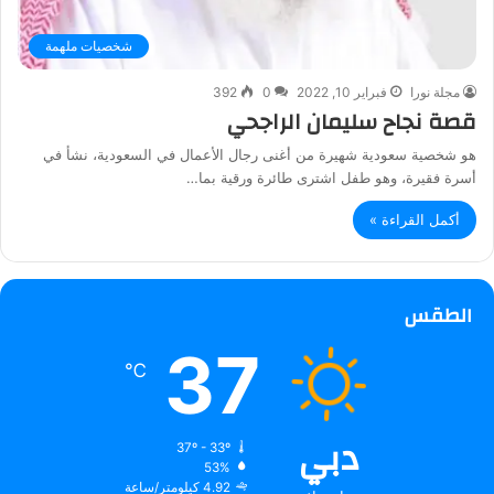
شخصيات ملهمة
مجلة نورا
فبراير 10, 2022
0
392
قصة نجاح سليمان الراجحي
هو شخصية سعودية شهيرة من أغنى رجال الأعمال في السعودية، نشأ في
أسرة فقيرة، وهو طفل اشترى طائرة ورقية بما…
أكمل القراءة »
الطقس
37
℃
دبي
37º - 33º
53%
4.92 كيلومتر/ساعة