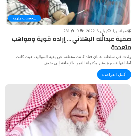
شخصيات ملهمة
مجلة نورا
يوليو 6, 2022
0
281
صفية عبدالله البهلاني … إرادة قوية ومواهب
متعددة
ولدت في سلطنة عمان فتاة كانت مختلفة عن بقية المواليد، حيث كانت
أطرافها قصيرة وغير مكتملة النمو، بالإضافة إلى ضعف…
أكمل القراءة »