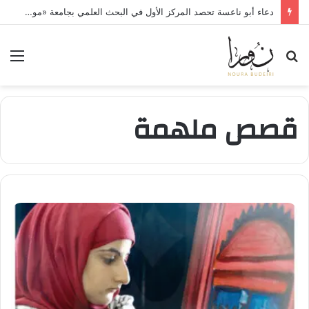
دعاء أبو ناعسة تحصد المركز الأول في البحث العلمي بجامعة «مونستر» الألمانية
بحث
الق
عن
قصص ملهمة