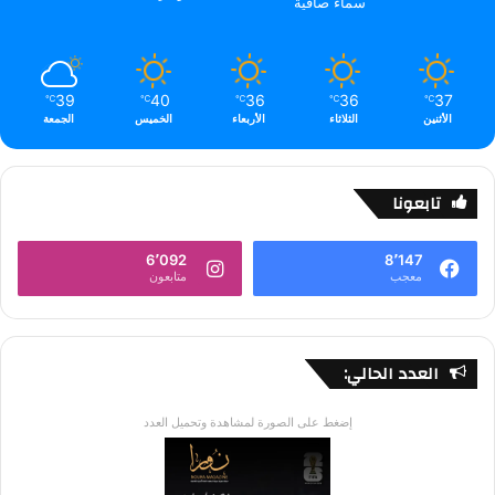
سماء صافية
39
40
36
36
37
℃
℃
℃
℃
℃
الأثنين
الثلاثاء
الأربعاء
الخميس
الجمعة
تابعونا
6٬092
8٬147
معجب
متابعون
العدد الحالي:
إضغط على الصورة لمشاهدة وتحميل العدد