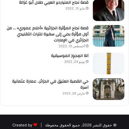
قصة نجاح الملياردير العربي طلال أبو غزالة
مايو 10, 2022
قصة نجاح المؤثرة الجزائرية «أحلام عموري» … من
أول مؤثرة بدبي إلى سفيرة للتراث التقليدي
الجزائري في الإمارات
أغسطس 13, 2023
آلة المِجوِز الموسيقية‎‎
يونيو 24, 2022
حي القصبة العتيق في الجزائر.. عمارة عثمانية
آسرة
مارس 26, 2023
© حقوق النشر 2026، جميع الحقوق محفوظة |
Created by