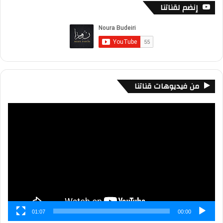
إنضم لقناتنا
من فيديوهات قناتنا
مشغل
الفيديو
01:07
00:00