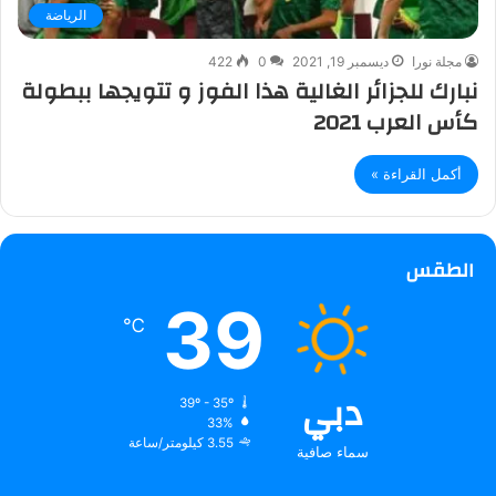
الرياضة
مجلة نورا
ديسمبر 19, 2021
0
422
نبارك للجزائر الغالية هذا الفوز و تتويجها ببطولة
كأس العرب 2021
أكمل القراءة »
الطقس
39
℃
دبي
39º - 35º
33%
3.55 كيلومتر/ساعة
سماء صافية