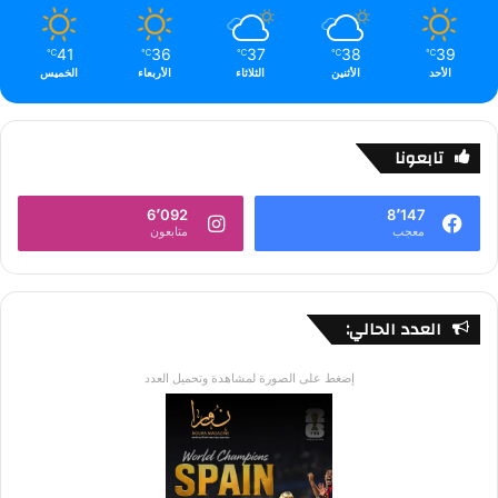
41
36
37
38
39
℃
℃
℃
℃
℃
الأحد
الأثنين
الثلاثاء
الأربعاء
الخميس
تابعونا
6٬092
8٬147
معجب
متابعون
العدد الحالي:
إضغط على الصورة لمشاهدة وتحميل العدد