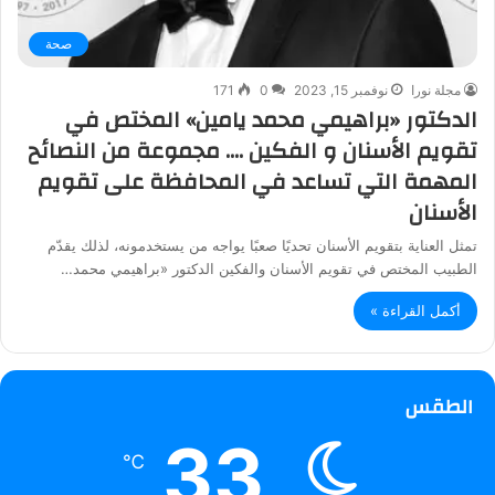
صحة
مجلة نورا
نوفمبر 15, 2023
0
171
الدكتور «براهيمي محمد يامين» المختص في
تقويم الأسنان و الفكين …. مجموعة من النصائح
المهمة التي تساعد في المحافظة على تقويم
الأسنان
تمثل العناية بتقويم الأسنان تحديًا صعبًا يواجه من يستخدمونه، لذلك يقدّم
الطبيب المختص في تقويم الأسنان والفكين الدكتور «براهيمي محمد…
أكمل القراءة »
الطقس
33
℃