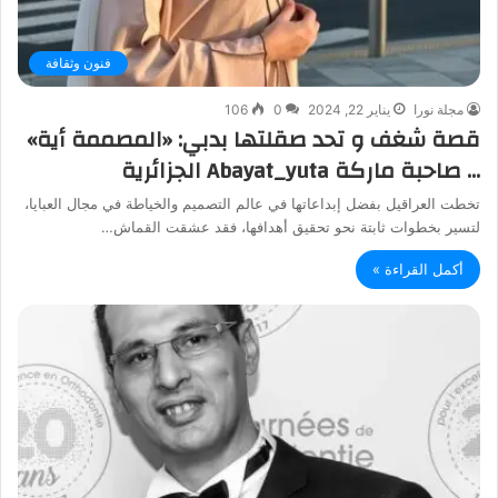
فنون وثقافة
مجلة نورا
يناير 22, 2024
0
106
قصة شغف و تحد صقلتها بدبي: «المصممة أية»
… صاحبة ماركة Abayat_yuta الجزائرية
تخطت العراقيل بفضل إبداعاتها في عالم التصميم والخياطة في مجال العبايا،
لتسير بخطوات ثابتة نحو تحقيق أهدافها، فقد عشقت القماش…
أكمل القراءة »