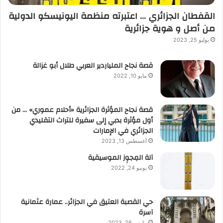
القفطان الجزائري … اعتبرته منظمة اليونيسكو الدولية
من أصل و هوية جزائرية
يوليو 25, 2023
قصة نجاح الملياردير العربي طلال أبو غزالة
مايو 10, 2022
قصة نجاح المؤثرة الجزائرية «أحلام عموري» … من
أول مؤثرة بدبي إلى سفيرة للتراث التقليدي
الجزائري في الإمارات
أغسطس 13, 2023
آلة المِجوِز الموسيقية‎‎
يونيو 24, 2022
حي القصبة العتيق في الجزائر.. عمارة عثمانية
آسرة
مارس 26, 2023