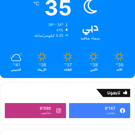
35
℃
دبي
39º - 34º
41%
4.25 كيلومتر/ساعة
سماء صافية
41
36
37
38
39
℃
℃
℃
℃
℃
الأحد
الأثنين
الثلاثاء
الأربعاء
الخميس
تابعونا
6٬092
8٬147
معجب
متابعون