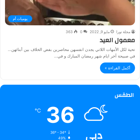
يوميات أم
مجلة نورا
مايو 9, 2022
0
363
معمول العيد
تحية لكل الأمهات اللاتي يجدن انفسهن محاصرين بفض الخلاف بين أبنائهن…
في صبيحة آخر ايام شهر رمضان المبارك و في…
أكمل القراءة »
الطقس
36
℃
دبي
36º - 34º
49%