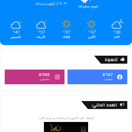
2.11 كيلومتر/ساعة
غيوم متفرقة
41
37
37
37
36
℃
℃
℃
℃
℃
الأحد
الأثنين
الثلاثاء
الأربعاء
الخميس
تابعونا
6٬092
8٬147
معجب
متابعون
العدد الحالي:
إضغط على الصورة لمشاهدة وتحميل العدد