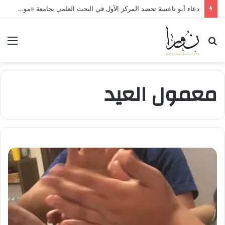
دعاء أبو ناعسة تحصد المركز الأول في البحث العلمي بجامعة «مونستر» الألمانية
بحث
الق
عن
معمول العيد