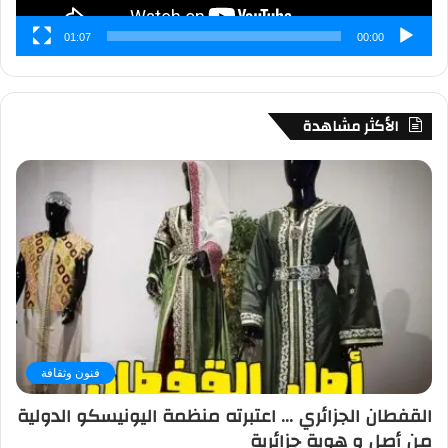
01:07
00:00
الأكثر مشاهدة
فنون وثقافة
القفطان الجزائري … اعتبرته منظمة اليونيسكو الدولية
من أصل و هوية جزائرية