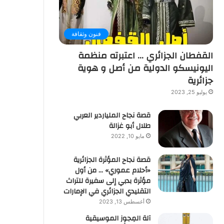
فنون وثقافة
القفطان الجزائري … اعتبرته منظمة
اليونيسكو الدولية من أصل و هوية
جزائرية
يوليو 25, 2023
قصة نجاح الملياردير العربي
طلال أبو غزالة
مايو 10, 2022
قصة نجاح المؤثرة الجزائرية
«أحلام عموري» … من أول
مؤثرة بدبي إلى سفيرة للتراث
التقليدي الجزائري في الإمارات
أغسطس 13, 2023
آلة المِجوِز الموسيقية‎‎