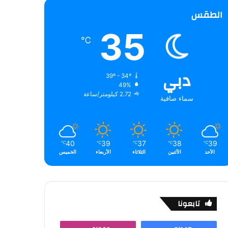
الطقس
35
℃
دبي
39º - 34º
49%
2.72 كيلومتر/ساعة
سماء صافية
40
39
37
38
39
℃
℃
℃
℃
℃
الأحد
الأثنين
الثلاثاء
الأربعاء
الخميس
تابعونا