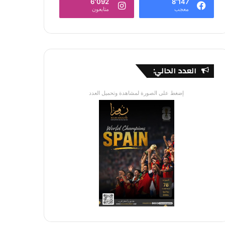
6٬092
8٬147
معجب
متابعون
العدد الحالي:
إضغط على الصورة لمشاهدة وتحميل العدد