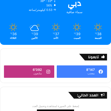
دبي
38º - 33º
56%
0.53 كيلومتر/ساعة
سماء صافية
36
39
37
39
38
℃
℃
℃
℃
℃
الجمعة
السبت
الأحد
الأثنين
الثلاثاء
تابعونا
6٬092
8٬147
معجب
متابعون
العدد الحالي:
إضغط على الصورة لمشاهدة وتحميل العدد