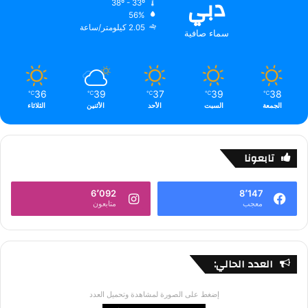
دبي
38º - 33º
56%
2.05 كيلومتر/ساعة
سماء صافية
36
39
37
39
38
℃
℃
℃
℃
℃
الجمعة
السبت
الأحد
الأثنين
الثلاثاء
تابعونا
6٬092
8٬147
معجب
متابعون
العدد الحالي:
إضغط على الصورة لمشاهدة وتحميل العدد