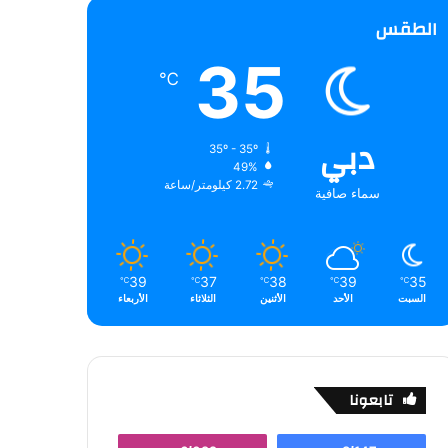
الطقس
35
℃
دبي
35º - 35º
49%
2.72 كيلومتر/ساعة
سماء صافية
39
37
38
39
35
℃
℃
℃
℃
℃
السبت
الأحد
الأثنين
الثلاثاء
الأربعاء
تابعونا