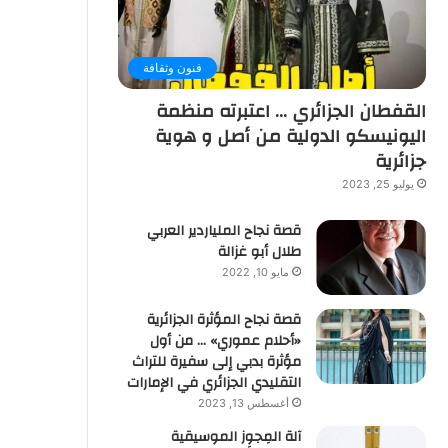
فنون وثقافة
القفطان الجزائري … اعتبرته منظمة
اليونيسكو الدولية من أصل و هوية
جزائرية
يوليو 25, 2023
قصة نجاح الملياردير العربي
طلال أبو غزالة
مايو 10, 2022
قصة نجاح المؤثرة الجزائرية
«أحلام عموري» … من أول
مؤثرة بدبي إلى سفيرة للتراث
التقليدي الجزائري في الإمارات
أغسطس 13, 2023
آلة المِجوِز الموسيقية‎‎