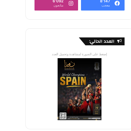
6٬092
8٬147
معجب
متابعون
العدد الحالي:
إضغط على الصورة لمشاهدة وتحميل العدد