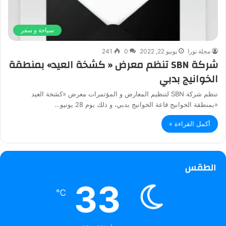
سياحة و سفر
مجلة نورا
يونيو 22, 2022
0
241
شركة SBN تنظم معرض « كشخة العيد» بمنطقة
الخوانيج بدبي
تنظم شركة SBN لتنظيم المعارض و المؤتمرات معرض «كشخة العيد
«بمنطقة الخوانيج قاعة الخوانيج بدبي، و ذلك يوم 28 يونيو…
أكمل القراءة »
الطقس
33
℃