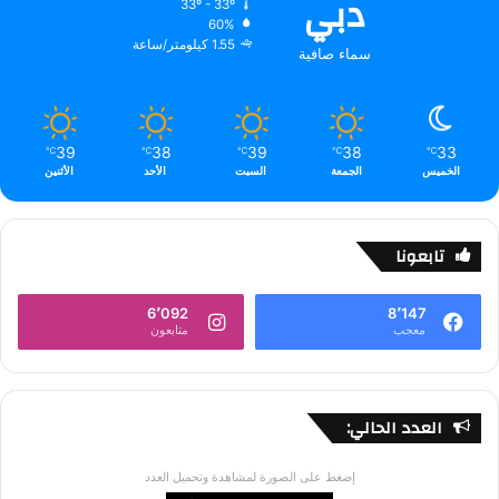
دبي
33º - 33º
60%
1.55 كيلومتر/ساعة
سماء صافية
39
38
39
38
33
℃
℃
℃
℃
℃
الخميس
الجمعة
السبت
الأحد
الأثنين
تابعونا
6٬092
8٬147
معجب
متابعون
العدد الحالي:
إضغط على الصورة لمشاهدة وتحميل العدد