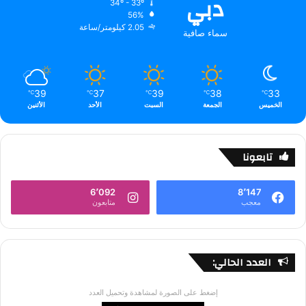
دبي
34º - 33º
56%
2.05 كيلومتر/ساعة
سماء صافية
39
37
39
38
33
℃
℃
℃
℃
℃
الخميس
الجمعة
السبت
الأحد
الأثنين
تابعونا
6٬092
8٬147
معجب
متابعون
العدد الحالي:
إضغط على الصورة لمشاهدة وتحميل العدد