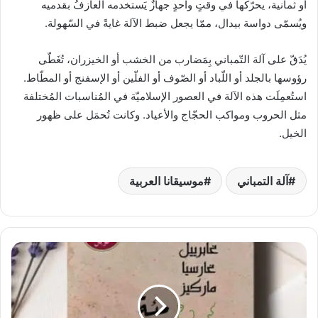
أو ثمانية، يحرّكها في وقتٍ واحدٍ جهازٌ يَستخدمه العازفُ بقدميه
ويُسمّى دواسة بيدال، ممّا يجعل ضبط الآلة غايةً في السّهولة.
يُدَقّ على آلة التّمباني بِمَضارب من الخشب أو الخيزران، تُغَطّى
رؤوسها بالجلد أو اللّباد أو الصّوف أو الفلّين أو الإسفنج أو المطّاط.
استُعمِلَت هذه الآلة في العصور الإسلاميّة في المُناسبات المُختلفة
مثل الحروب ومواكب الحجّاج والأعياد. وكانت تُحمَل على ظهور
الخيل.
آلة التمباني
موسيقانا العربية