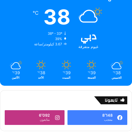
38
℃
دبي
38º - 33º
39%
3.67 كيلومتر/ساعة
غيوم متفرقة
39
38
39
39
38
℃
℃
℃
℃
℃
الخميس
الجمعة
السبت
الأحد
الأثنين
تابعونا
6٬092
8٬148
معجب
متابعون