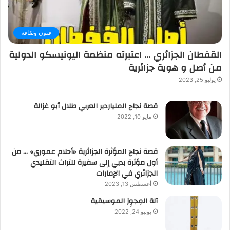
فنون وثقافة
القفطان الجزائري … اعتبرته منظمة اليونيسكو الدولية
من أصل و هوية جزائرية
يوليو 25, 2023
قصة نجاح الملياردير العربي طلال أبو غزالة
مايو 10, 2022
قصة نجاح المؤثرة الجزائرية «أحلام عموري» … من
أول مؤثرة بدبي إلى سفيرة للتراث التقليدي
الجزائري في الإمارات
أغسطس 13, 2023
آلة المِجوِز الموسيقية‎‎
يونيو 24, 2022