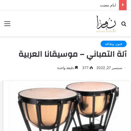
لعنة الذاكرة وذنب النجاة
بحث
الق
عن
فنون وثقافة
آلة التمباني – موسيقانا العربية
سبتمبر 27, 2022
377
دقيقة واحدة