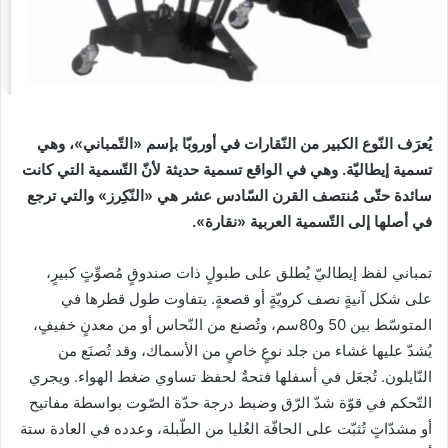
يُعرَف النّوع الكبير من النّقارات في أوروبّا بإسم «التّمباني»، وهي
تسمية إيطاليّة. وهي في الواقع تسمية حديثة لأنّ التّسمية التي كانت
سائدة حتّى مُنتصف القرن السّادس عشر هي «النّكِرز» والتي ترجع
في أصلها إلى التّسمية العربية «نقارة».
تمباني لفظ إيطاليّ يُطلق على طبولٍ ذات صندوقٍ مُصوِّتٍ كبيرٍ،
على شكل آنيةٍ نصف كرويّةٍ أو قصعةٍ. يتفاوت طول قطرها في
المتوسّط بين 50 و80سم، وتُصنع من النّحاس أو من معدنٍ خفيفٍ،
يُشدّ عليها غشاء من جلد نوعٍ خاصٍ من الأسماك، وقد تُصنَع من
النّايلون. تُجعَل في أسفلها فتحةٌ لحفظ تساوي ضغط الهواء. ويجري
التّحكم في قوّة شدّ الرّق وضبط درجة حدّة الصّوت بواسطة مفاتيح
أو مشدّاتٍ تُثبّت على الحافّة العُليا من الطّبلة، وعدده في العادة ستة