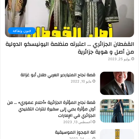
فنون وثقافة
القفطان الجزائري … اعتبرته منظمة اليونيسكو الدولية
من أصل و هوية جزائرية
يوليو 25, 2023
قصة نجاح الملياردير العربي طلال أبو غزالة
مايو 10, 2022
قصة نجاح المؤثرة الجزائرية «أحلام عموري» … من
أول مؤثرة بدبي إلى سفيرة للتراث التقليدي
الجزائري في الإمارات
أغسطس 13, 2023
آلة المِجوِز الموسيقية‎‎
يونيو 24, 2022