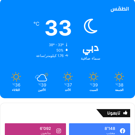
الطقس
33
℃
دبي
38º - 33º
50%
1.76 كيلومتر/ساعة
سماء صافية
36
39
37
39
38
℃
℃
℃
℃
℃
الجمعة
السبت
الأحد
الأثنين
الثلاثاء
تابعونا
6٬092
8٬148
معجب
متابعون