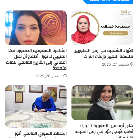
الأزياء الشعبية في زمن التطوربين
الشاعرة السعودية الدكتورة مها
فلسفة التغيير وإبقاء التراث
العتيبي لـ نورا : أطمح أن تصل
أعمالي إلى القارئ العالمي بلغات
سبتمبر 27, 2025
متعددة
سبتمبر 20, 2025
هاجر أوحسين المغربية لـ نورا :
أكتب لأبقى حيّة في زمن السرعة
الخطاط السوري العالمي أنور
والنسيان،،