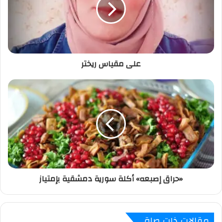
على مقياس ريختر
«حراق إصبعه» أكلة سورية دمشقية بإمتياز
مقالات ذات صلة