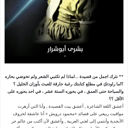
** نثرك اجمل من قصيدة …لماذا لم تكتبي الشعر ولم تخوضي بحاره
؟اما راودتكِ في مطلع كتابتك رغبة حارقة للعبث بأوزان الخليل ؟
والسباحة حتى العمق ، في بحوره الستة عشر ، في احد بحوره على
الأقل ؟؟
أعشق اللغة الشاعرة , أعشق بيت القصيدة , وأنا التي أزهرت
مواقيت ربيعي على قصائد «محمود درويش « أنا عاشقة لحروف
الأبجدية وأنتمي إلى لغتي العربية , وأعشق لأن أكتب من عالم حر