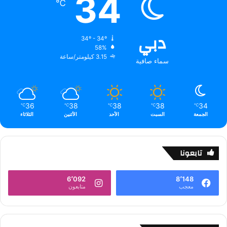
34
℃
دبي
34º - 34º
58%
3.15 كيلومتر/ساعة
سماء صافية
36
38
38
38
34
℃
℃
℃
℃
℃
الجمعة
السبت
الأحد
الأثنين
الثلاثاء
تابعونا
6٬092
8٬148
معجب
متابعون