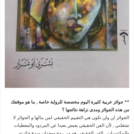
** جوائز عربية كثيرة اليوم مخصصة للرواية خاصة , ما هو موقفك
من هذه الجوائز ومدى نزاهة نتائجها ؟
الجوائز لن ولن تكون هي التقييم الحقيقي لمن ينالها و الجوائز لا
تشغلني , لأن الفن الحقيقي يعيش بعيدا عن المردود والمعطيات
والمكتسبات , الفن الحقيقي هو من روح ووجدان مبدع جائزته