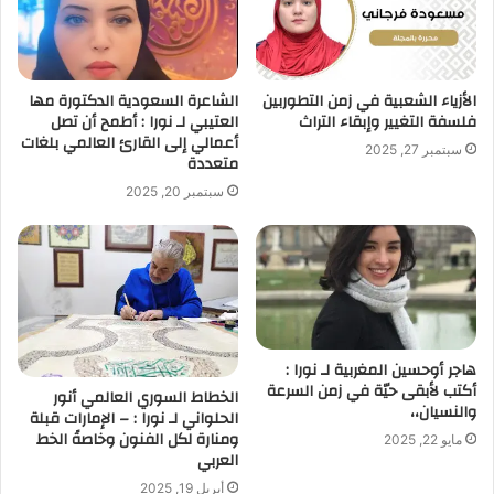
الأزياء الشعبية في زمن التطوربين
الشاعرة السعودية الدكتورة مها
فلسفة التغيير وإبقاء التراث
العتيبي لـ نورا : أطمح أن تصل
أعمالي إلى القارئ العالمي بلغات
سبتمبر 27, 2025
متعددة
سبتمبر 20, 2025
هاجر أوحسين المغربية لـ نورا :
أكتب لأبقى حيّة في زمن السرعة
الخطاط السوري العالمي أنور
والنسيان،،
الحلواني لـ نورا : – الإمارات قبلة
ومنارة لكل الفنون وخاصةً الخط
مايو 22, 2025
العربي
أبريل 19, 2025