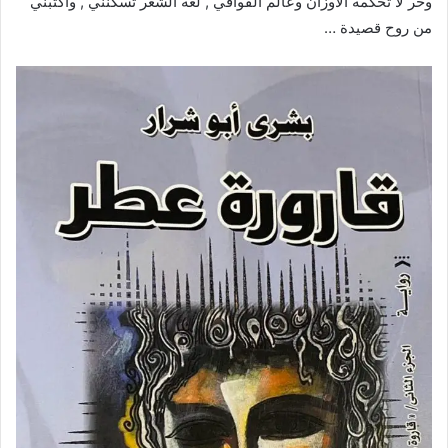
وحر لا تحكمه الأوزان وعالم القوافي , لغة الشعر تسكنني , وأكتبني
من روح قصيدة …