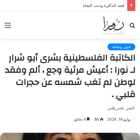
أسيل عنبتاوي عالمة فضاء فلسطينية أمريكية
بحث
الق
عن
فنون وثقافة
الكاتبة الفلسطينية بشرى أبو شرار
لـ نورا : أعيش مرثية وجع ، ألم وفقد
لوطن لم تغب شمسه عن حجرات
قلبي .
عمر شريقي
يوليو 18, 2024
86
4 دقائق