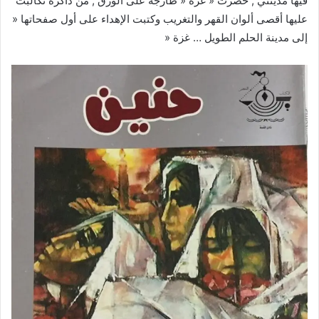
فيها مدينتي , حضرت « غزة « طازجة على الورق , من ذاكرة تكالبت
عليها أقصى ألوان القهر والتغريب وكتبت الإهداء على أول صفحاتها «
إلى مدينة الحلم الطويل … غزة «