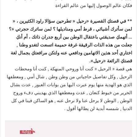
فكان عالم الوصول إليها من عالم القراءة
** في قصتكِ القصيرة «رحيل « تطرحين سؤالا راود الكثيرين ، «
لمن سأترك أشيائي ، قرط أمي ومناديلها ؟ لمن ساترك حجرتي «؟
… أتهمكِ صديقتي باعتقال الوطن بين أربع جدران ذاتك ، أم أنكِ
جعلت من هذه الذات الرقيقة غرفة حميمة اتسعت لتغدو وطنا ,
اختاري أحد هذين الاتهامين ودافعي عنه ولتكن مرافعتكِ بجمال لغة
قصتكِ الرائعة «رحيل».
هي قصة « الرحيل « كنت أنا وروحي المنهكة , كنت أنا ومحطات
الرحيل , وكل تفاصيل حاجياتي من وطن وطن , شال أمي , ومعطفها
الذي هو الهدية منها يوم عبرت اليها من بوابات العبور , عدت بشال
الحرير من خيوط كنعان , عدت ومعطفها الذي يهديني دفء وروح
الوطن , الوطن لا يرحل عنا ولا نرحل عنه , هو الساكن فينا في كل
الدنيا , شمسه أبدية لن يطالها أفول .