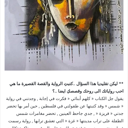
** ليكن تقليديا هذا السؤال ..كتبتِ الرواية والقصة القصيرة ما هي
احب رواياتك الى روحك وقصصكِ ايضا ..؟
يقول جل الكتاب « كلهم أبنائي « فكرت في إجابة , وجدتني في رواية
« شمس « وقد كتبتها عن طفولتي في فلسطين , حين أمر بها تحضر
جدتي « فريزة « , جدي جاحظ العينين , تحضر مغامرات شمس
الطفلة على تراب مدينتها « غزة « التي تعشق ترابها , رواية رسمت