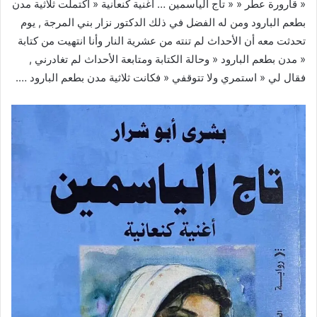
« قارورة عطر « « تاج الياسمين … أغنية كنعانية « اكتملت ثلاثية مدن
بطعم البارود ومن له الفضل في ذلك الدكتور نزار بني المرجة , يوم
تحدثت معه أن الأحداث لم تنته من عشرية النار وأنا انتهيت من كتابة
« مدن بطعم البارود « وحالة الكتابة ومتابعة الأحداث لم تغادرني ,
فقال لي « استمري ولا تتوقفي « فكانت ثلاثية مدن بطعم البارود ….