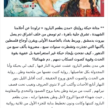
** متانة حبكة روايتكِ «مدن بطعم البارود « تراودنا عن أحلامنا
الشهيدة ، تشرق جلية باهرة ، ثم تومض من خلف اشراق دم يصل
بيروت بدمشق , ويربط بغداد بالعاصمة الأولى ويقرن أوجاع فلسطين
بآلامها التي تجذرت وتشطرت سنوات سبع ، مضروبة بألف سبع من
الدهور ، كيف نجحتِ بإيجاد حبكة غير استعراضية بل عفوية بقوة
الحدث وقوية كصوت انسكاب دمهم , دم شهدائنا؟
هي مدن بطعم البارود عشت عشرية النار فيها , كيف لي بحبكة وأنا
المجدولة بكل تفاصيلها , رواية كتبت نفسها من ملحمة وطن , رواية
هي الحدث والصوت الحق وروح الحقيقة , كنت أقابل الليل بنور
النهار أتابع الأحداث وأكتب كي لا تذوي الحروف وتغيب تحت قصف
نيرانهم , كتبت من مرثية وطن يحيا بروح الصمود والتحدي والمقاومة
, حيث شهداء قدموا الروح لأجل وطن يعشقوا ترابه ، مدن بطعم
البارود كتبتها وكانت ودون تخطيط بداية للجزء الأول من ثلاثية روائية