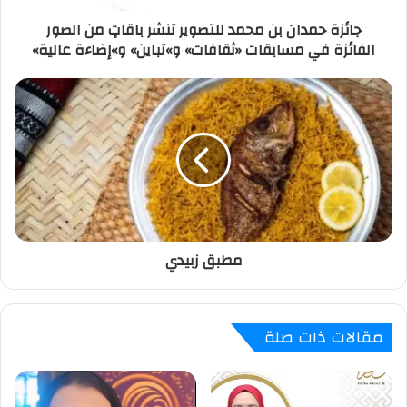
جائزة حمدان بن محمد للتصوير تنشر باقاتٍ من الصور
الفائزة في مسابقات «ثقافات» و»تباين» و»إضاءة عالية»
مطبق زبيدي
مقالات ذات صلة