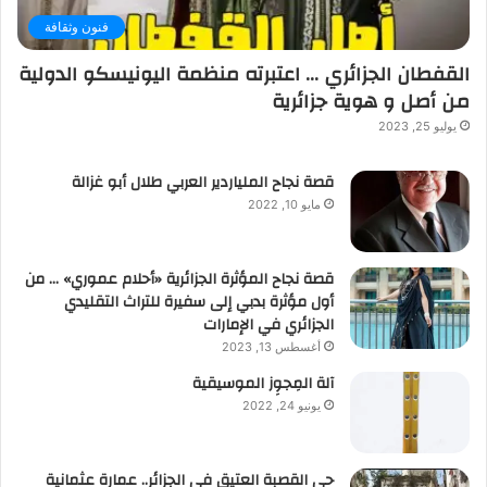
فنون وثقافة
القفطان الجزائري … اعتبرته منظمة اليونيسكو الدولية
من أصل و هوية جزائرية
يوليو 25, 2023
قصة نجاح الملياردير العربي طلال أبو غزالة
مايو 10, 2022
قصة نجاح المؤثرة الجزائرية «أحلام عموري» … من
أول مؤثرة بدبي إلى سفيرة للتراث التقليدي
الجزائري في الإمارات
أغسطس 13, 2023
آلة المِجوِز الموسيقية‎‎
يونيو 24, 2022
حي القصبة العتيق في الجزائر.. عمارة عثمانية