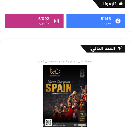
تابعونا
6٬092
8٬148
معجب
متابعون
العدد الحالي:
إضغط على الصورة لمشاهدة وتحميل العدد