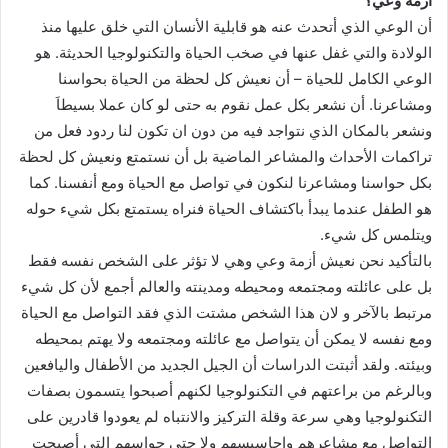
ازمة وعي؟
أن الوعي الذي أتحدث عنه هو قابلية الأنسان التي خلق عليها منذ
الولادة والتي غفل عنها في صخب الحياة والتكنولوجيا الحديثة. هو
الوعي الكامل للحياة – أن نعيش كل لحظة من الحياة بحواسنا
ومشاعرنا. أن نشعر بكل عمل نقوم به حتى لو كان عملا بسيطاَ
ونشعر بالمكان الذي نتواجد فيه من دون ان تكون لنا ردود فعل من
تراكمات الأحداث والمشاعر الماضية بل أن نستمتع ونعيش كل لحظة
بكل حواسنا ومشاعرنا لنكون في تواصل مع الحياة ومع أنفسنا. كما
هو الطفل عندما يبدأ باكتشاف الحياة فنراه يستمتع بكل شيء حوله
ويتلمس كل شيء.
بالتأكيد نحن نعيش أزمة وعي وهي لا تؤثر على الشخص نفسه فقط
بل على عائلته ومجتمعه ومحيطه ومدينته والعالم أجمع لأن كل شيء
مرتبط بالآخر و لان هذا الشخص مشتت الذي فقد التواصل مع الحياة
ومع نفسه لا يمكن أن يتواصل مع عائلته ومجتمعه ولا يهتم بمحيطه
وبيئته. ولقد أثبتت الدراسات أن الجيل الجديد من الأطفال واليافعين
وبالرغم من براعتهم في التكنولوجيا لكنهم أصبحوا يتسمون بصفات
التكنولوجيا وهي سرعة وقلة التركيز والانتباه لم يعودوا قادرين على
التواصل مع مشاعرهم واحاسيسهم ولا حتى حواسهم التي أصبحت