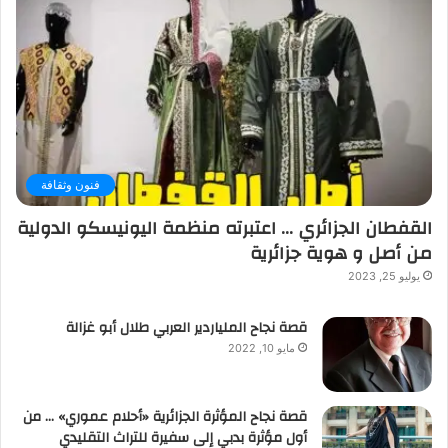
فنون وثقافة
القفطان الجزائري … اعتبرته منظمة اليونيسكو الدولية
من أصل و هوية جزائرية
يوليو 25, 2023
قصة نجاح الملياردير العربي طلال أبو غزالة
مايو 10, 2022
قصة نجاح المؤثرة الجزائرية «أحلام عموري» … من
أول مؤثرة بدبي إلى سفيرة للتراث التقليدي