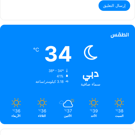
الطقس
34
℃
دبي
38º - 34º
41%
3.18 كيلومتر/ساعة
سماء صافية
36
36
37
39
38
℃
℃
℃
℃
℃
السبت
الأحد
الأثنين
الثلاثاء
الأربعاء