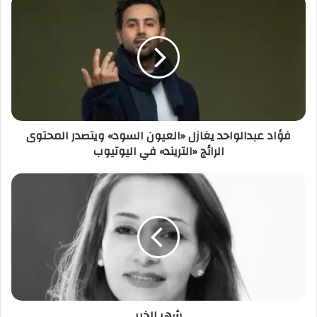
فؤاد عبدالواحد يغازل «العيون السود» ويتصدر المحتوى
الرائج «التريند» في اليوتيوب
شهر الخير