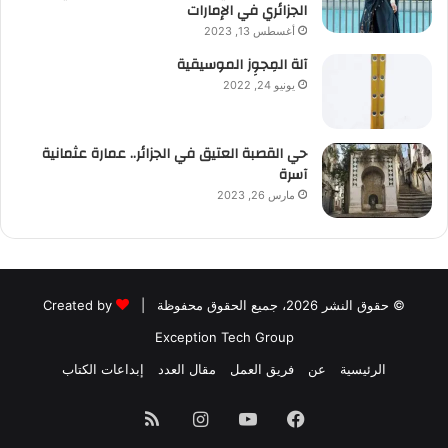
الجزائري في الإمارات
أغسطس 13, 2023
آلة المِجوِز الموسيقية‎‎
يونيو 24, 2022
حي القصبة العتيق في الجزائر.. عمارة عثمانية
آسرة
مارس 26, 2023
© حقوق النشر 2026، جميع الحقوق محفوظة |
Created by
Exception Tech Group
الرئيسية
عن
فريق العمل
مقال العدد
إبداعات الكتاب
فيسبوك
يوتيوب
انستقرام
ملخص