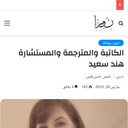
لعنة الذاكرة وذنب النجاة
بحث
الق
عن
فنون وثقافة
الكاتبة والمترجمة والمستشارة
هند سعيد
دبي : عمر شريقي
مارس 29, 2023
142
4 دقائق