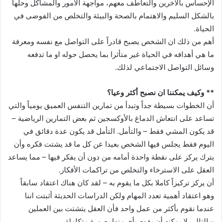
الإحساس بالآخرين والتعاطف معهم، مواجهة الأمور والمشاكل وحلها
بالشكل السليم والاهتمام بالصحة والبيئة والتخلص من الفوضى في
الحياة.
أهم من ذلك ان الشخص يصبح قادراً على التواصل مع نفسه ومعرفة
ما هي أهدافه في الحياة غير متأثرا بما يحصل حوله او ما تدفعه
وسائل التواصل الاجتماعي لذلك.
** وكيف يمكننا ان نصبح أكثر وعيا؟
أن الخطوات بسيطة جداً وتبدأ من تمارين التنفس العميق يومياً والتي
تساعد على انتعاش الدماغ بالأوكسجين ثم بعض التمارين الرياضية –
قد يكون المشي فقط – والتأمل. التأمل قد يكون عدة دقائق في
اليوم فقط يجلس فيها الشخص بعيدا عن كل ما قد يشتت فكره وأن
يترك يركز على نقطة واحدة أمامه من دون أن يفكر فيها – مما يساعد
العقل على الاسترخاء والتخلص من تراكمات الأفكار.
أن يركز تركيزاً كاملا بكل ما يقوم به – لقد كان هناك اعتقاد سابقاً
وهو اعتقاد أهمية تعدد المهام ولكن الدراسات الحديثة أثبتت اننا
عندما نقوم بأكثر من عمل واحد فأن العقل يتشتت بين العملين
وبالتالي لا يمكنه أن يقوم بأي منها بصورة متكاملة.