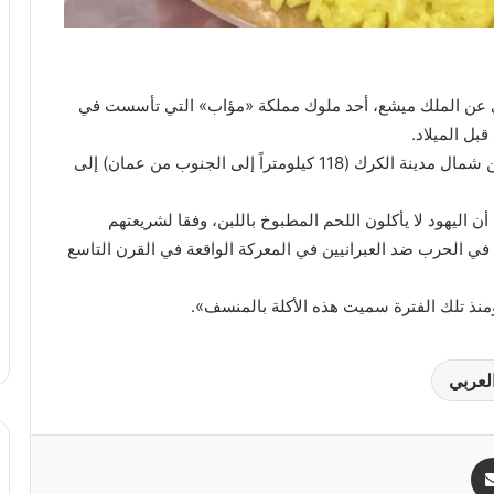
وى عن الملك ميشع، أحد ملوك مملكة «مؤاب» التي تأسست في
بل الميلاد.
وامتدت حدودها على الساحل الشرقي للبحر الميت، من شمال مدينة الكرك (118 كيلومتراً إلى الجنوب من عمان) إلى
 اليهود لا يأكلون اللحم المطبوخ باللبن، وفقا لشريعتهم
ي في الحرب ضد العبرانيين في المعركة الواقعة في القرن التاسع
منذ تلك الفترة سميت هذه الأكلة بالمنسف».
لعربي
مشاركة عبر البريد