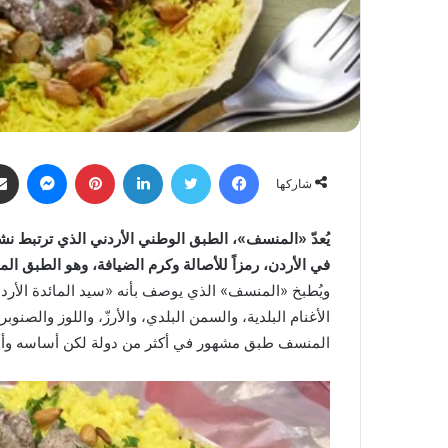
فيسبوك
تويتر
لينكدإن
بينتيريست
ماسنجر
شاركها
يُعدّ «المنسف»، الطبق الوطني الأردني الذي ترتبط ن
في الأردن، رمزاً للأصالة وكرم الضيافة، وهو الطبق ال
ويُطبخ «المنسف» الذي يوصف بأنه «سيد المائدة الأردن
الأغنام البلدية، والسمن البلدي، والأرزّ، واللوز والصنوبر 
المنسف طبق مشهور في أكثر من دولة لكن أساسه وأصله 