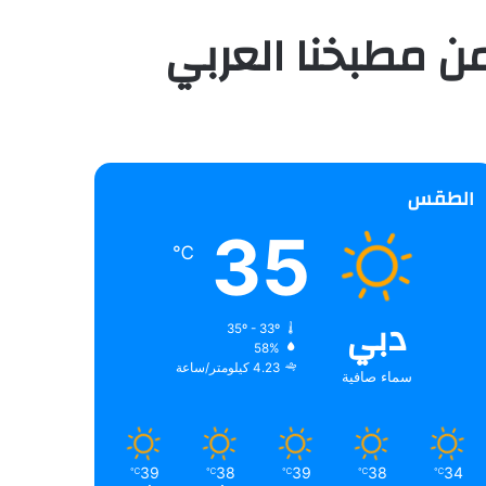
ن مطبخنا العربي
الطقس
35
℃
دبي
35º - 33º
58%
4.23 كيلومتر/ساعة
سماء صافية
39
38
39
38
34
℃
℃
℃
℃
℃