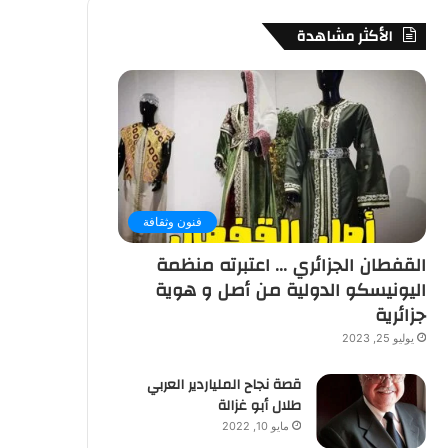
الأكثر مشاهدة
فنون وثقافة
القفطان الجزائري … اعتبرته منظمة
اليونيسكو الدولية من أصل و هوية
جزائرية
يوليو 25, 2023
قصة نجاح الملياردير العربي
طلال أبو غزالة
مايو 10, 2022