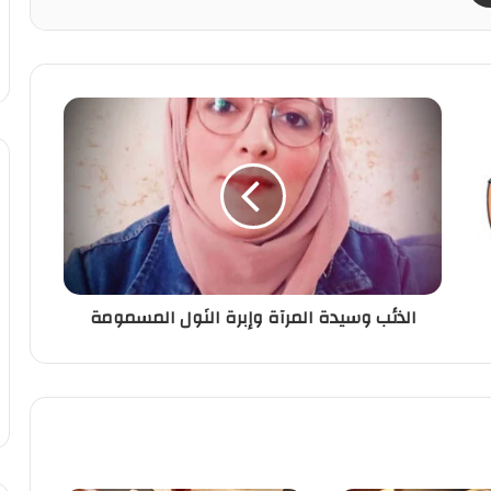
الذئب وسيدة المرآة وإبرة النَول المسمومة