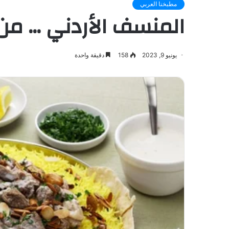
مطبخنا العربي
المنسف الأردني … من 
يونيو 9, 2023
158
دقيقة واحدة