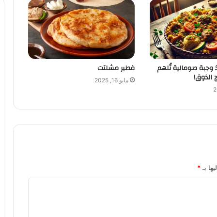
ذ وجبة صومالية تُلهم
فطير مشلتت
 الذوق!
مايو 16, 2025
يها بـ
*