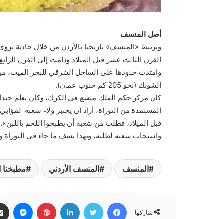
أصل المنسف
ويرتبط «المنسف» تاريخيا بالأردن من خلال حادثة تر
القرن الثالث عشر قبل الميلاد ودامت إلى القرن الرابع ق
الشوبك (نحو 205 كم جنوب عمان).
كان مركز حكم الملك ميشع في الكرك، وكان يعلم جيدا أن
المستمدة من التوراة، أراد أن يختبر ولاء شعبه المؤاب
قبل الميلاد، فطلب من شعبه أن يطبخوا اللحم باللبن».
واستجاب شعبه لطلبه، وبهذا نسف ما جاء في التوراة و
المنسف
المنسف الأردني
مطبخنا ا
فيسبوك
تويتر
لينكدإن
بينتيريست
ماسنجر
شاركها