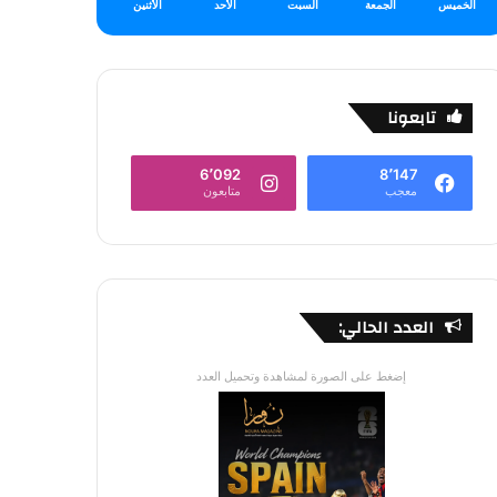
الخميس
الجمعة
السبت
الأحد
الأثنين
تابعونا
6٬092
8٬147
معجب
متابعون
العدد الحالي:
إضغط على الصورة لمشاهدة وتحميل العدد