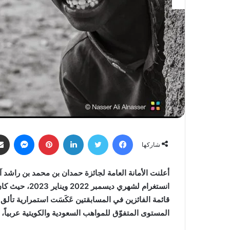
فيسبوك
تويتر
لينكدإن
بينتيريست
ماسنجر
شاركها
أعلنت الأمانة العامة لجائزة حمدان بن محمد بن راشد آ
انستغرام لشهري
قائمة الفائزين في المسابقتين عَكَسَت استمرارية تألق ا
المستوى المتفوّق للمواهب السعودية والكويتية عربياً، بج