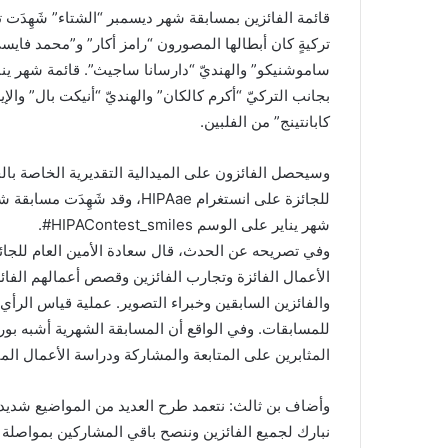
قائمة الفائزين بمسابقة شهر ديسمبر “الشتاء” شَهِدَت تألق
تركيةٍ كان أبطالها المصورون “رامز أكار” و”محمد فايس
ساموشنيكو” والهنديّ “دارسانا ساجيث”. قائمة شهر ين
بجانب التركيّ “أكرم كالكان” والهنديّ “أنيكت بال” وا
كابانتينج” من الفلبين.
وسيحصل الفائزون على الميدالية التقديرية الخاصة ب
شهر يناير على الوسم HIPAContest_smiles#.
وفي تصريحه عن الحدث، قال سعادة الأمين العام للجائز
الأعمال الفائزة وتجارب الفائزين وقصص أعمالهم الفائ
والفائزين السابقين وخبراء التصوير. عملية قياس الرأي ه
للمسابقات. وفي الواقع أن المسابقة الشهرية أشبه بور
المثابرين على المتابعة والمشاركة ودراسة الأعمال المتأ
وأضاف بن ثالث: نتعمد طرح العديد من المواضيع شديدة 
نبارك لجميع الفائزين وننصح باقي المشاركين بمواصلة 