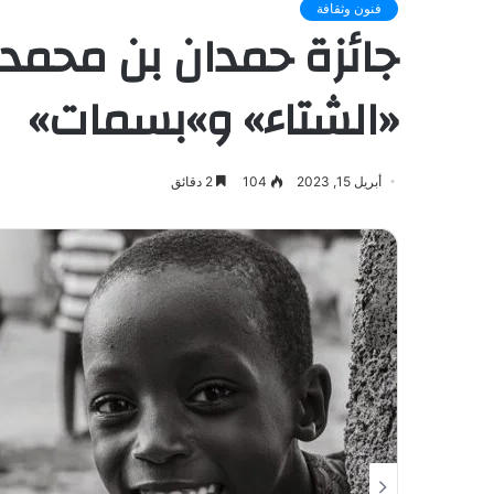
فنون وثقافة
جائزة حمدان بن محمد ل
«الشتاء» و»بسمات»
أبريل 15, 2023
104
2 دقائق