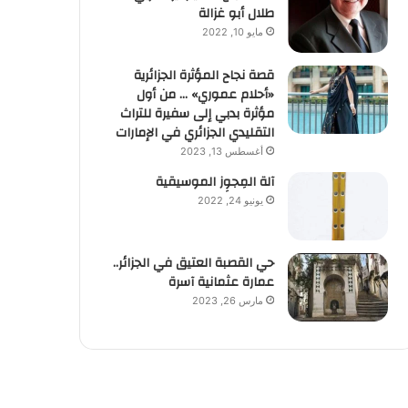
طلال أبو غزالة
مايو 10, 2022
قصة نجاح المؤثرة الجزائرية
«أحلام عموري» … من أول
مؤثرة بدبي إلى سفيرة للتراث
التقليدي الجزائري في الإمارات
أغسطس 13, 2023
آلة المِجوِز الموسيقية‎‎
يونيو 24, 2022
حي القصبة العتيق في الجزائر..
عمارة عثمانية آسرة
مارس 26, 2023