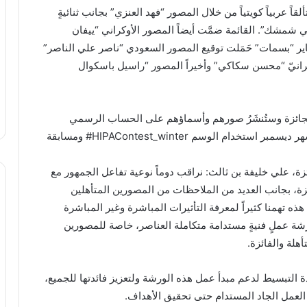
اً عربياً كويتياً من خلال المصور “فهد العنزي” بجانب ثنائيةٍ
ي شمشك”. القائمة ضمَّت أيضاً المصور الأوكراني “ييفان
اير “بسمات” حَمَلت توقيع المصور السعودي “ناصر علي الناصر”
لإيرانيّ “محسن سكاكي” وأخيراً المصور “راسيل باسكوال
الجائزة وستُنشَرُ صورهم وأسماؤهم على الحساب الرسمي
للجائزة على انستغرام HIPAae، وقد شَهِدَت مسابقة شهر ديسمبر استخدام الوسم HIPAContest_winter# ومسابقة
ة، علي خليفة بن ثالث: نراقب دوماً نوعية تفاعل الجمهور مع
زة، بجانب العديد من الملاحظات من المصورين المتأهلين
ذه تهمنا كثيراً لمعرفة التأثيرات المباشرة وغير المباشرة
شة عملٍ فنيةٍ مستدامة متكاملة العناصر، خاصة للمصورين
هلة والفائزة.
التبسيط لدعم مبدأ عمل هذه الورشة ولتعزيز فائدتها للجميع،
العمل الجاد المستدام حتى تحقيق الأهداف.