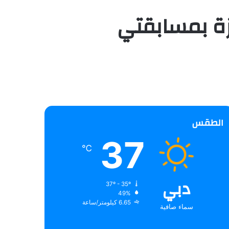
ئزة بمسابقتي
الطقس
37
℃
دبي
37º - 35º
49%
6.65 كيلومتر/ساعة
سماء صافية