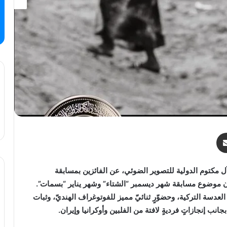
مشاركة عبر البريد
ل مكتوم الدولية للتصوير الضوئي، عن الفائزين بمسابقة
 ديسمبر 2022 ويناير 2023، حيث كان موضوع مسابقة شهر ديسمبر “الشتاء” وشهر يناير “بسمات”.
لعدسة التركية، وحضوّرٍ ثنائيّ مميز للفوتوغراف الهنديّ، وثبات
انب إنجازاتٍ فرديةٍ لافتة من الفلبين وأوكرانيا وإيران.