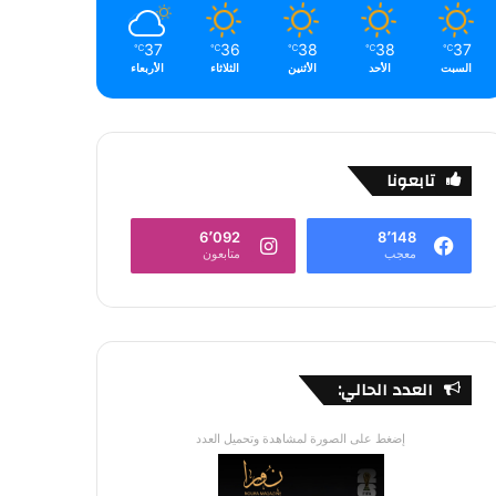
37
36
38
38
37
℃
℃
℃
℃
℃
السبت
الأحد
الأثنين
الثلاثاء
الأربعاء
تابعونا
6٬092
8٬148
معجب
متابعون
العدد الحالي:
إضغط على الصورة لمشاهدة وتحميل العدد