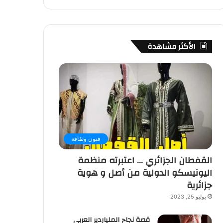
الأكثر مشاهدة
فنون وثقافة
القفطان الجزائري … اعتبرته منظمة
اليونيسكو الدولية من أصل و هوية
جزائرية
يوليو 25, 2023
قصة نجاح الملياردير العربي