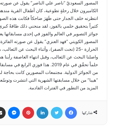
المصور السعوديّ “ناصر علي الناصر” يقول عن صورته 
الكاميرون خلال رحلةٍ تطوعية، كان أطفال القرية منده
انتظرته خلف الجدار حتى ظَهَرَ ضاحكاً فكانت هذه الصو
كثيراً بتحقيق حلمي بالفوز، لقد منحني ذلك طاقةً كبرى 
جوائز التصوير في العالم والفوز في إحدى مسابقاتها يع
المصور الكويتي “فهد العنزي” يقول عن صورته الفائزة ف
الحرارة -25 (تحت الصفر)، وأثناء البحث عن الث
واصلنا البحث عن الثعالب، وقبل انتهاء العاصفة رأينا
حلماً تحقّق في عام 2019. هذا فوزي 
من الجوائز الدولية. مجتمعات المصورين كانت بحاجة لم
“هيبا” من خلال مسابقتها الشهرية التي انتشرت وتوسّ
المزيد من التطور في الفترات القادمة.
فيسبوك
تويتر
لينكدإن
بينتيريست
ماسنجر
شاركها