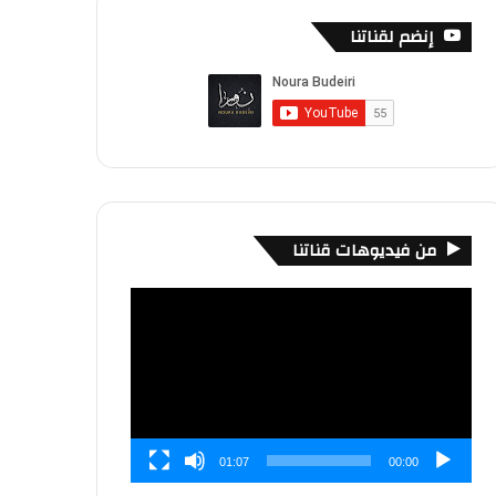
إنضم لقناتنا
من فيديوهات قناتنا
مشغل
الفيديو
01:07
00:00