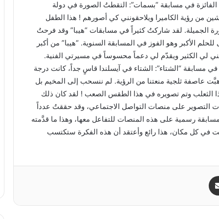
الفائزة في مسابقة “بسمات”: التقطتُ الصورة في دولة
شين من رؤية الكاميرا ويلاحقونني كي أصورهم ! هذا الطفل
رة الجميلة. لقد شاركتُ كثيراً في مسابقات “هيبا” وقد فرحتُ
للحلم الأكبر وهو الفوز في المسابقة السنوية. “هيبا” من أكبر
ني لي الكثير ويقدّم لي دعماً محسوساً في مسيرتي الفنية.
ي مسابقة “الشتاء”: الشتاء في آيسلندا قاسٍ جداً، كانت درجة
عالب، هبَّت عاصفة ثلجية منعتنا من الرؤية. لم ننسحب إلى المخيم بل
 هذا الثعلب وتم تصويره في هذا الطقس الصعب ! لقد كان ذلك
الرابع في مسابقات التصوير على منصات التواصل الاجتماعي، وقد حققتُ عدداً
سابقة رسمية على هذه المنصات للتفاعل معها، وهذا ما قدَّمته
عت في كل مكان، هذا رائع وأعتقد أن هذه الفكرة ستكتسب
مشاركة عبر البريد