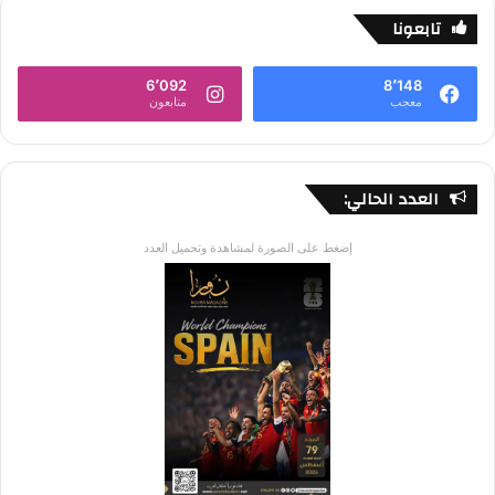
تابعونا
6٬092
8٬148
معجب
متابعون
العدد الحالي:
إضغط على الصورة لمشاهدة وتحميل العدد