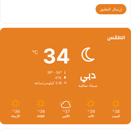
الطقس
34
℃
دبي
38º - 34º
41%
3.18 كيلومتر/ساعة
سماء صافية
36
36
37
39
38
℃
℃
℃
℃
℃
السبت
الأحد
الأثنين
الثلاثاء
الأربعاء