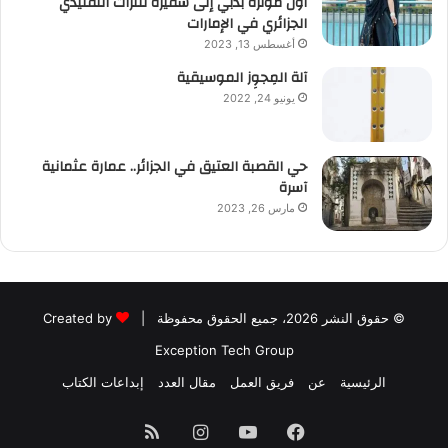
أول مؤثرة بدبي إلى سفيرة للتراث التقليدي
الجزائري في الإمارات
أغسطس 13, 2023
آلة المِجوِز الموسيقية‎‎
يونيو 24, 2022
حي القصبة العتيق في الجزائر.. عمارة عثمانية
آسرة
مارس 26, 2023
© حقوق النشر 2026، جميع الحقوق محفوظة |
Created by
Exception Tech Group
الرئيسية
عن
فريق العمل
مقال العدد
إبداعات الكتاب
فيسبوك
يوتيوب
انستقرام
ملخص