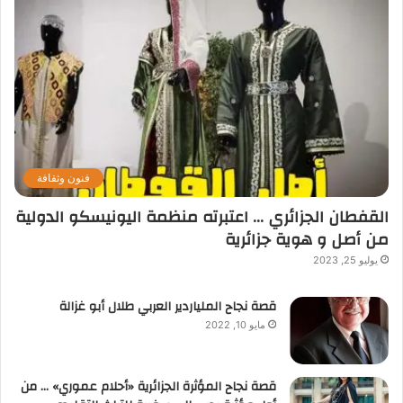
فنون وثقافة
القفطان الجزائري … اعتبرته منظمة اليونيسكو الدولية
من أصل و هوية جزائرية
يوليو 25, 2023
قصة نجاح الملياردير العربي طلال أبو غزالة
مايو 10, 2022
قصة نجاح المؤثرة الجزائرية «أحلام عموري» … من