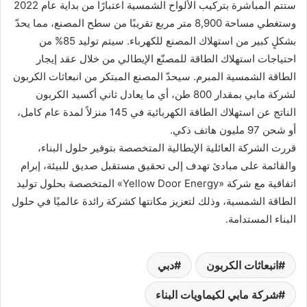
ستتم المباشرة بتركيب الألواح الشمسية اعتبارًا من بداية عام 2022
وستغطي مساحة 8,900 متر مربع تقريبًا من سطح المصنع، مما يحدّ
بشكلٍ كبير من استهلاك المصنع للكهرباء. سيتم توليد 85% من
احتياجات استهلاك الطاقة للمصنّع الإيطالي من خلال عقد إيجار
الطاقة الشمسية المبرم. سيحدّ المصنع المبتكر من انبعاثات الكربون
لشركة مابي بمقدار 800 طن، أي ما يعادل ثاني أكسيد الكربون
الناتج عن استهلاك الطاقة الكهربائية في 145 منزلاً لمدة عام كامل،
أو شحن 97 مليون هاتف ذكي.
قررت الشركة العائلية الإيطالية المتخصصة بتوفير حلول البناء،
والقائمة على مبادئ تهدف إلى تحقيق مستقبل صديق للبيئة، إبرام
اتفاقية مع شركة «Yellow Door Energy» المتخصصة بحلول توليد
الطاقة الشمسية، وذلك لتعزيز مكانتها كشركة رائدة عالميًا في حلول
البناء المستدامة.
انبعاثات الكربون
دبي
شركة مابي لكيماويات البناء