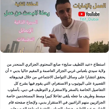
استطاع «عبد اللطيف سايج» صانع المحتوى الجزائري المنحدر من
ولاية سيدي بلعباس غربي الجزائر العاصمة و المقيم حاليا بدبي « أن
يحقق انتشارا على وسائل التواصل الاجتماعي من خلال فيديوهاته
القصيرة على اليوتيوب و الانستغرام، التي يقوم فيها بشرح كل
التفاصيل الخاصة بالسفر والاستقرار و التوظيف في دبي، بأسلوب
مبسط وطريف ما جعله يلقى تفاعلا كبيرا وسط المستخدمين خاصة
الجزائريين منهم الراغبين في الاستقرار بدبي، ولإنجاح صفحته قام
الشاب» عبد اللطيف «بتعلم الجوانب التقنية لصناعة الفيديوهات