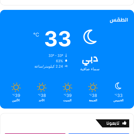
الطقس
33
℃
دبي
33º - 33º
63%
2.24 كيلومتر/ساعة
سماء صافية
39
38
39
38
33
℃
℃
℃
℃
℃
الخميس
الجمعة
السبت
الأحد
الأثنين
تابعونا