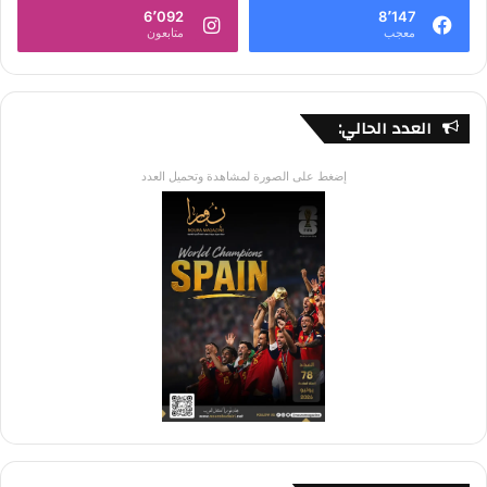
6٬092
8٬147
معجب
متابعون
العدد الحالي:
إضغط على الصورة لمشاهدة وتحميل العدد