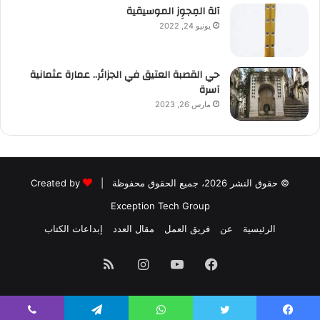
آلة المِجوِز الموسيقية‎‎
يونيو 24, 2022
حي القصبة العتيق في الجزائر.. عمارة عثمانية
آسرة
مارس 26, 2023
© حقوق النشر 2026، جميع الحقوق محفوظة |
Created by
Exception Tech Group
الرئيسية
عن
فريق العمل
مقال العدد
إبداعات الكتاب
فيسبوك
يوتيوب
انستقرام
ملخص
الموقع