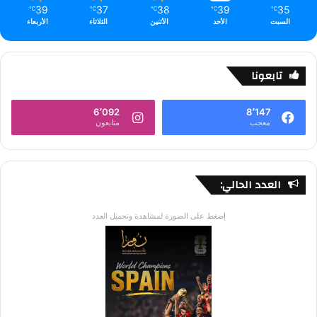
39
37
38
39
35
℃
℃
℃
℃
℃
السبت
الأحد
الأثنين
الثلاثاء
الأربعاء
تابعونا
6٬092
8٬147
معجب
متابعون
العدد الحالي:
إضغط على الصورة لمشاهدة وتحميل العدد