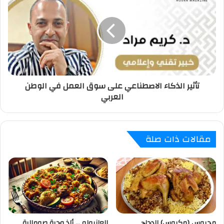
تأثير الذكاء الاصطناعي على سوق العمل في الوطن
العربي
مقالات ذات صلة
مجبوس (مكبوس) الدجاج
العانبولو … ألذ وجبة صومالية