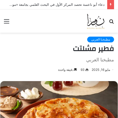
دعاء أبو ناعسة تحصد المركز الأول في البحث العلمي بجامعة «مونستر» الألمانية
بحث
الق
عن
مطبخنا العربي
فطير مشلتت
مطبخنا العربي
مايو 16, 2025
93
دقيقة واحدة