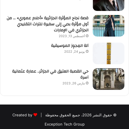
قصة نجاح المؤثرة الجزائرية «أحلام عموري» … من
أول مؤثرة بدبي إلى سفيرة للتراث التقليدي
الجزائري في الإمارات
أغسطس 13, 2023
آلة المِجوِز الموسيقية‎‎
يونيو 24, 2022
حي القصبة العتيق في الجزائر.. عمارة عثمانية
آسرة
مارس 26, 2023
© حقوق النشر 2026، جميع الحقوق محفوظة |
Created by
Exception Tech Group