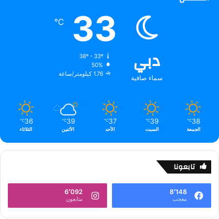
33
℃
دبي
38º - 33º
50%
1.76 كيلومتر/ساعة
سماء صافية
36
39
37
39
38
℃
℃
℃
℃
℃
الجمعة
السبت
الأحد
الأثنين
الثلاثاء
تابعونا
6٬092
8٬148
معجب
متابعون