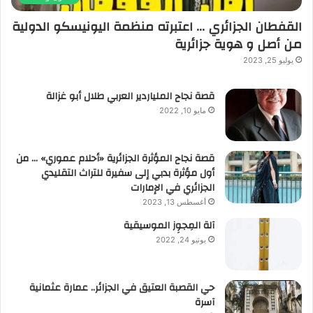
القفطان الجزائري … اعتبرته منظمة اليونيسكو الدولية
من أصل و هوية جزائرية
يوليو 25, 2023
قصة نجاح الملياردير العربي طلال أبو غزالة
مايو 10, 2022
قصة نجاح المؤثرة الجزائرية «أحلام عموري» … من
أول مؤثرة بدبي إلى سفيرة للتراث التقليدي
الجزائري في الإمارات
أغسطس 13, 2023
آلة المِجوِز الموسيقية‎‎
يونيو 24, 2022
حي القصبة العتيق في الجزائر.. عمارة عثمانية
آسرة