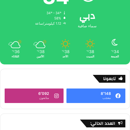
دبي
34º - 34º
58%
1.12 كيلومتر/ساعة
سماء صافية
36
38
38
38
34
℃
℃
℃
℃
℃
الجمعة
السبت
الأحد
الأثنين
الثلاثاء
تابعونا
6٬092
8٬148
معجب
متابعون
العدد الحالي: