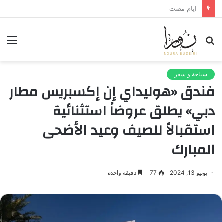
لعنة الذاكرة وذنب النجاة
بحث
الق
عن
سياحة و سفر
فندق «هوليداي إن إكسبريس مطار
دبي» يطلق عروضاً استثنائية
استقبالاً للصيف وعيد الأضحى
المبارك
يونيو 13, 2024
77
دقيقة واحدة