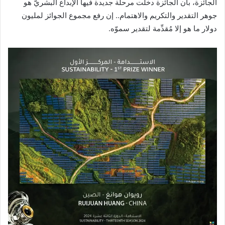
الجائزة، بأن الجائزة دخلت مرحلة جديدة فيها الإبداع البشريّ هو
جوهر التقدير والتكريم والاهتمام.. إن رفع مجموع الجوائز لمليون
دولار ما هو إلا مُقدِّمة لتقدير سموّه.