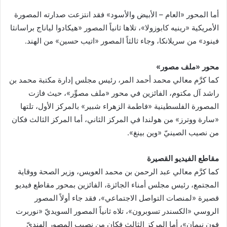
أما المحور «العام – الأبيض والأسود» فقد انتزعت صدارته المصورة
الأمريكية «رينيه كابوزولا»، تلاها ثانياً المصور «هيكادوا لياناج براسانثا
فينود» من سريلانكا، وجاء ثالثاً المصور «اتيب حسين» من الهند.
محور «ملف مصور»
كما كرَّم معالي محمد أحمد المر، رئيس مجلس إدارة مكتبة محمد بن
راشد آل مكتوم، الفائزين في محور «ملف مصوِّر»، حيث فازت
المصورة الفلسطينية «فاطمة الزهراء شبير» بالمركز الأول، تلتها
«سارة ووترز» من هولندا في المركز الثاني، أما المركز الثالث فكان
من نصيب الصينيّ «وين بينغ».
مقاطع الفيديو القصيرة
كما كرَّم معالي عبد الرحمن بن محمد العويس، وزير الصحة ووقاية
المجتمع، رئيس مجلس أمناء الجائزة، الفائزين بمحور مقاطع فيديو
قصيرة «لمنصات التواصل الاجتماعي»، فقد جاء أولاً المصور
الروسي «الكسندر تسوبرون»، تلاه ثانياً المصور السويديّ «نوربرت
فون نيمان»، أما المركز الثالث فكان من نصيب المصور الهنديّ