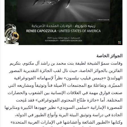
الجوائز الخاصة
وقامت سموّ الشيخة لطيفة بنت محمد بن راشد آل مكتوم، بتكريم
الفائزين بالجوائز الخاصة، حيث نال لقب الجائزة التقديرية المصور
الهولنديّ «جيمس فيليب نيلسون» نظراً لإسهاماته الفوتوغرافية
المميّزة، وتفاعلهُ مع المجتمعات الأصيلة فناً وتوثيقاً ومشاريعه التي
صنعت فوارق مهمة في العلاقات الإنسانية بين الشعوب والحضارات
المختلفة. أما «جائزة صُنّاع المحتوى الفوتوغرافي» فقد مُنِحت
للمصورة الإماراتية «سلمى السويدي» نظير جهودها الكبيرة ومثابرتها
الجادة في دراسة وتوثيق البيئة البرية وأنواع الطيور في الدولة،
وكتابها «الطيور الشائعة وأعشاشها في الإمارات العربية المتحدة»