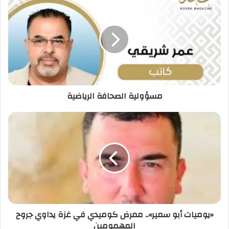
مسؤولية الصحافة الرياضية
«يوميات أبو سمير».. ممرض كوميدي في غزة يداوي جروح
المهمومين