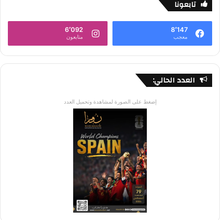
تابعونا
6٬092
8٬147
معجب
متابعون
العدد الحالي:
إضغط على الصورة لمشاهدة وتحميل العدد