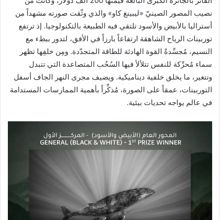
الفائز بالجائزة الكبرى البالغة قيمتها 200 ألف دولار، وكانت من
نصيب المصور الصينيّ «ليبينغ كاو» والذي وثّقت صورته مشهداً من
أستراليا بالأبيض والأسود تلتقي فيه الطبيعة بالتكنولوجيا. إذ ترتفع
توربينات الرياح الشاهقة ارتفاعاً بارزاً في الأفق، لتدور ببطء مع
النسيم، مُجسِّدةً القوة الهادئة للطاقة المتجدّدة. ومِن خلفِها تظهر
سماء مُحرِّكة للنفس تتلألأ فيها السُحُب المتصاعدة التي تتبدل
وتتغير، ما يخلق خلفية ديناميكية. ويضيف مجرى النهر الجاف أسفل
التوربينات، عمقاً على الصورة، مُذكِّراً بأهمية الممارسات المستدامة
في عالم يواجه تحديات بيئية.