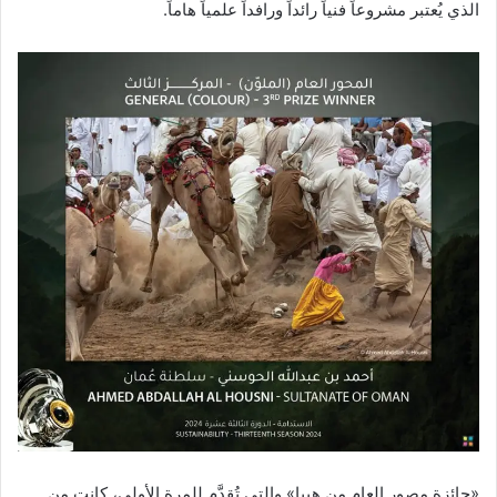
الذي يُعتبر مشروعاً فنياً رائداً ورافداً علمياً هاماً.
«جائزة مصور العام من هيبا» والتي تُقدَّم للمرة الأولى، كانت من