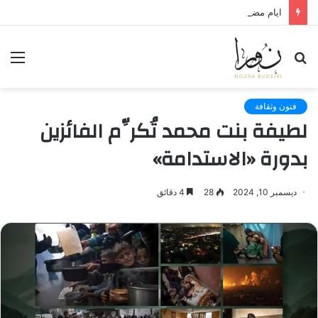
ايام مضت
بحث
الق
عن
فنون وثقافة
لطيفة بنت محمد تُكرِّم الفائزين
بدورة «الاستدامة»
ديسمبر 10, 2024
28
4 دقائق