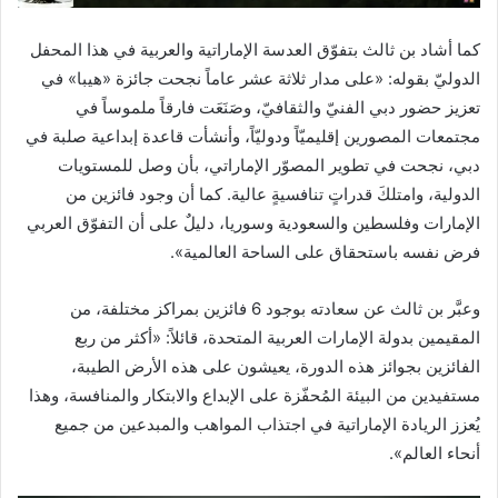
كما أشاد بن ثالث بتفوّق العدسة الإماراتية والعربية في هذا المحفل
الدوليّ بقوله: «على مدار ثلاثة عشر عاماً نجحت جائزة «هيبا» في
تعزيز حضور دبي الفنيّ والثقافيّ، وصَنَعَت فارقاً ملموساً في
مجتمعات المصورين إقليميّاً ودوليّاً، وأنشأت قاعدة إبداعية صلبة في
دبي، نجحت في تطوير المصوّر الإماراتي، بأن وصل للمستويات
الدولية، وامتلكَ قدراتٍ تنافسيةٍ عالية. كما أن وجود فائزين من
الإمارات وفلسطين والسعودية وسوريا، دليلٌ على أن التفوّق العربي
فرض نفسه باستحقاق على الساحة العالمية».
وعبَّر بن ثالث عن سعادته بوجود 6 فائزين بمراكز مختلفة، من
المقيمين بدولة الإمارات العربية المتحدة، قائلاً: «أكثر من ربع
الفائزين بجوائز هذه الدورة، يعيشون على هذه الأرض الطيبة،
مستفيدين من البيئة المُحفّزة على الإبداع والابتكار والمنافسة، وهذا
يُعزز الريادة الإماراتية في اجتذاب المواهب والمبدعين من جميع
أنحاء العالم».