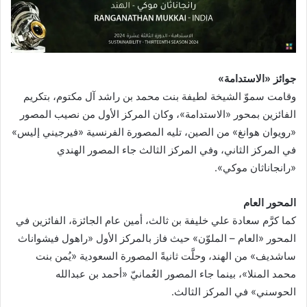
جوائز «الاستدامة»
وقامت سموّ الشيخة لطيفة بنت محمد بن راشد آل مكتوم، بتكريم
الفائزين بمحور «الاستدامة»، وكان المركز الأول من نصيب المصور
«رويوان هوانغ» من الصين، تليه المصورة الفرنسية «فيرجيني إليس»
في المركز الثاني، وفي المركز الثالث جاء المصور الهندي
«رانجاناثان موكي».
المحور العام
كما كرَّم سعادة علي خليفة بن ثالث، أمين عام الجائزة، الفائزين في
المحور «العام – الملوّن» حيث فاز بالمركز الأول «راهول فيشواناث
ساشديف» من الهند، وحلَّت ثانيةً المصورة السعودية «يُمن بنت
محمد المنلا»، بينما جاء المصور العُمانيّ «أحمد بن عبدالله
الحوسني» في المركز الثالث.