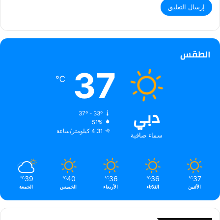
الطقس
37
℃
دبي
37º - 33º
51%
4.31 كيلومتر/ساعة
سماء صافية
39
40
36
36
37
℃
℃
℃
℃
℃
الأثنين
الثلاثاء
الأربعاء
الخميس
الجمعة