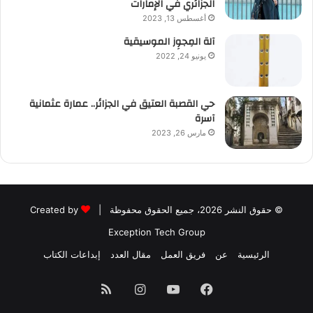
الجزائري في الإمارات
أغسطس 13, 2023
آلة المِجوِز الموسيقية‎‎
يونيو 24, 2022
حي القصبة العتيق في الجزائر.. عمارة عثمانية
آسرة
مارس 26, 2023
© حقوق النشر 2026، جميع الحقوق محفوظة |
Created by
Exception Tech Group
الرئيسية
عن
فريق العمل
مقال العدد
إبداعات الكتاب
فيسبوك
يوتيوب
انستقرام
ملخص