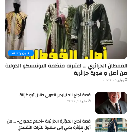
فنون وثقافة
القفطان الجزائري … اعتبرته منظمة اليونيسكو الدولية
من أصل و هوية جزائرية
يوليو 25, 2023
قصة نجاح الملياردير العربي طلال أبو غزالة
مايو 10, 2022
قصة نجاح المؤثرة الجزائرية «أحلام عموري» … من
أول مؤثرة بدبي إلى سفيرة للتراث التقليدي