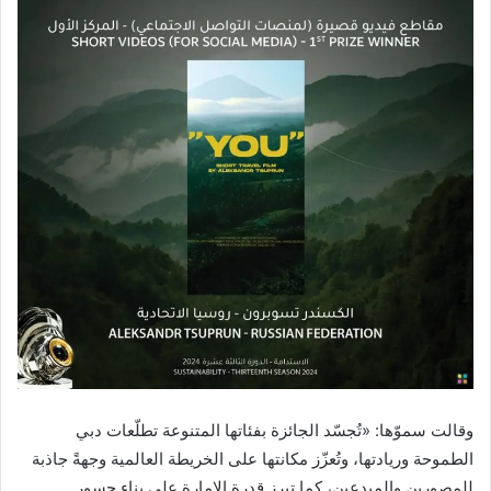
وقالت سموّها: «تُجسّد الجائزة بفئاتها المتنوعة تطلّعات دبي
الطموحة وريادتها، وتُعزّز مكانتها على الخريطة العالمية وجهةً جاذبة
للمصورين والمبدعين، كما تبرز قدرة الإمارة على بناء جسور