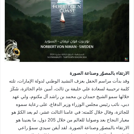
الارتقاء بالمصوّر وصناعة الصورة
وقد بدأت مراسم الحفل بعزف النشيد الوطني لدولة الإمارات، تلته
كلمة ترحيبية لسعادة علي خليفة بن ثالث، أمين عام الجائزة، شَكَرَ
خلالها سمو الشيخ حمدان بن محمد بن راشد آل مكتوم، ولي عهد
دبي، نائب رئيس مجلس الوزراء وزير الدفاع، على رعاية سموه
للجائزة، وقال خلال كلمته: في عامنا الثالث عشر، لم يعد الكمّ هو
معيار النجاح بعد وصولنا للعالم من خلال 205 دول، ما يعنينا هو
الارتقاء بالمصوّر وصناعة الصورة. لقد أيقن سيدي سموّ راعي