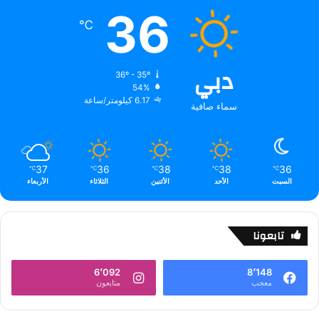
36
℃
دبي
36º - 35º
54%
6.17 كيلومتر/ساعة
سماء صافية
37
36
38
38
36
℃
℃
℃
℃
℃
السبت
الأحد
الأثنين
الثلاثاء
الأربعاء
تابعونا
6٬092
8٬148
معجب
متابعون