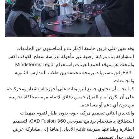
وقد تعين على فريق جامعة الإمارات والمنافسون من الجامعات
المشاركة بناء ‏مركبة أرضية غير مأهولة لدراسة سطح الكوكب إكس
والبحث عن موقع لجمع ‏العينات باستخدام ‏Lego ‎‏ ‏Mindstorms
EV3. ‎وفق مستويات برمجة ‏مختلفة بين طلاب المدارس الثانوية
والجامعات. ‏
كما يجب أن تحتوي جميع الروبوتات على أجهزة استشعار ومحركات،
على أن ‏يكون أمام الفرق خمس دقائق لإتمام مهمة محاكاة تجريبية
من دون أي دعم أو ‏مساعدة‎.‎
والتحدي الثاني تصميم مركبة جوية بدون طيار لتقوم بمهمات
استطلاع، ‏باستخدام برنامج نموذجي ‏CAD Fusion 360‎، لتصميم
الطائرة وطباعتها ‏بطريقة ثلاثية الأبعاد، إضافةً إلى مشاركة عرض
تقني حول تصميمها‎.‎