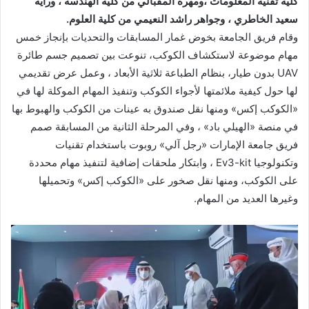
وقام فريق الجامعة بخوض غمار المسابقات والتحديات بإنجاز خمس
مهام ‏موضوعة لاستكشاف الكوكب، تنوعت بين تصميم جسم طائرة
‏UAV‏ بدون ‏طيار، بنظام الطباعة ثلاثية الأبعاد ، وعمل عرض تقديمي
لها حول كيفية ‏ملائمتها لأجواء الكوكب وتنفيذ المهام الموكلة لها في
«الكوكب إكس» ومنها ‏نقل صندوق به عينات من الكوكب والهبوط بها
في منصة «الهيلي باد» ، وفي ‏المرحلة الثانية من المسابقة صمم
فريق جامعة الإمارات «رجل آلي» روبوت ‏باستخدام تقنيات
وتكنولوجيا ‏Ev3-kit‏ ، وابتكار ملحقات إضافية لتنفيذ مهام ‏محددة
على الكوكب، ومنها نقل صخور على «الكوكب إكس» وتحميلها
وغيرها ‏العديد من المهام. ‏