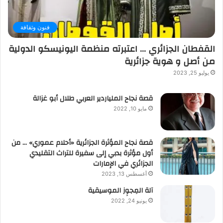
فنون وثقافة
القفطان الجزائري … اعتبرته منظمة اليونيسكو الدولية
من أصل و هوية جزائرية
يوليو 25, 2023
قصة نجاح الملياردير العربي طلال أبو غزالة
مايو 10, 2022
قصة نجاح المؤثرة الجزائرية «أحلام عموري» … من
أول مؤثرة بدبي إلى سفيرة للتراث التقليدي
الجزائري في الإمارات
أغسطس 13, 2023
آلة المِجوِز الموسيقية‎‎
يونيو 24, 2022