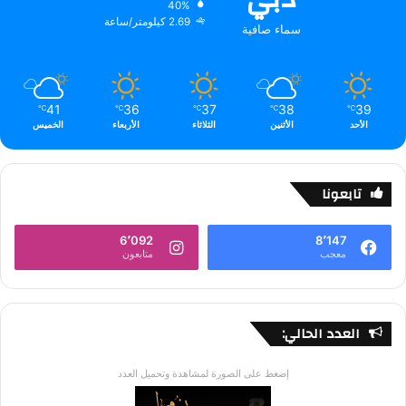
40%
2.69 كيلومتر/ساعة
سماء صافية
41
36
37
38
39
℃
℃
℃
℃
℃
الأحد
الأثنين
الثلاثاء
الأربعاء
الخميس
تابعونا
6٬092
8٬147
معجب
متابعون
العدد الحالي:
إضغط على الصورة لمشاهدة وتحميل العدد