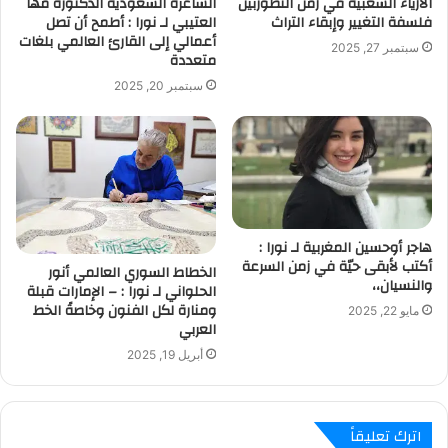
الأزياء الشعبية في زمن التطوربين
الشاعرة السعودية الدكتورة مها
فلسفة التغيير وإبقاء التراث
العتيبي لـ نورا : أطمح أن تصل
أعمالي إلى القارئ العالمي بلغات
سبتمبر 27, 2025
متعددة
سبتمبر 20, 2025
هاجر أوحسين المغربية لـ نورا :
أكتب لأبقى حيّة في زمن السرعة
الخطاط السوري العالمي أنور
والنسيان،،
الحلواني لـ نورا : – الإمارات قبلة
ومنارة لكل الفنون وخاصةً الخط
مايو 22, 2025
العربي
أبريل 19, 2025
اترك تعليقاً