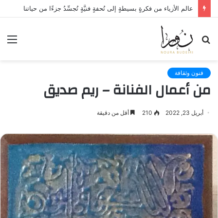
عالم الأزياء من فكرةٍ بسيطةٍ إلى تُحفةٍ فنيَّةٍ تُجسِّدُ جزءًا من حياتنا
بحث
الق
عن
فنون وثقافة
من أعمال الفنانة – ريم صديق‎‎
أبريل 23, 2022
210
أقل من دقيقة