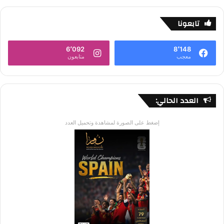
تابعونا
6٬092
8٬148
معجب
متابعون
العدد الحالي:
إضغط على الصورة لمشاهدة وتحميل العدد