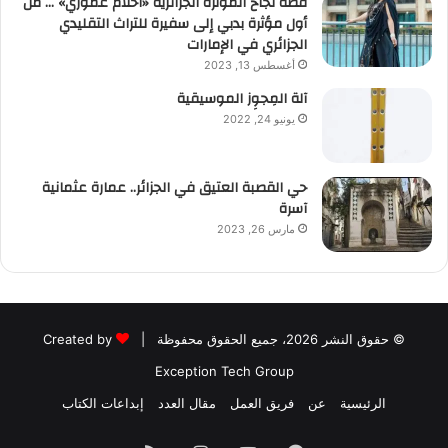
قصة نجاح المؤثرة الجزائرية «أحلام عموري» … من
أول مؤثرة بدبي إلى سفيرة للتراث التقليدي
الجزائري في الإمارات
أغسطس 13, 2023
آلة المِجوِز الموسيقية‎‎
يونيو 24, 2022
حي القصبة العتيق في الجزائر.. عمارة عثمانية
آسرة
مارس 26, 2023
© حقوق النشر 2026، جميع الحقوق محفوظة |
Created by
Exception Tech Group
الرئيسية
عن
فريق العمل
مقال العدد
إبداعات الكتاب