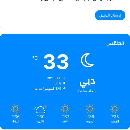
الطقس
33
℃
دبي
38º - 33º
50%
1.76 كيلومتر/ساعة
سماء صافية
36
39
37
39
38
℃
℃
℃
℃
℃
الجمعة
السبت
الأحد
الأثنين
الثلاثاء