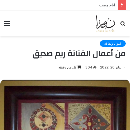
لعنة الذاكرة وذنب النجاة
بحث
الق
عن
فنون وثقافة
من أعمال الفنانة ريم صديق
يناير 26, 2022
304
أقل من دقيقة