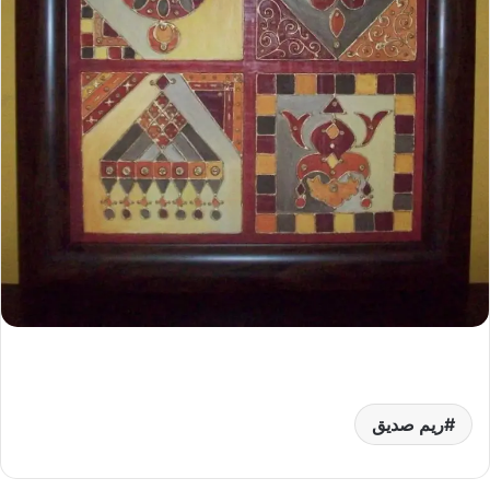
ريم صديق‎‎