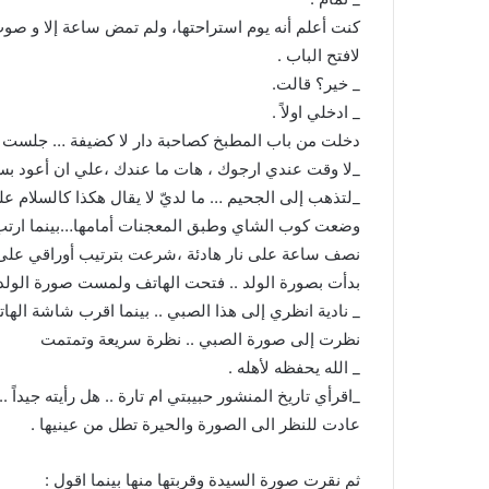
كنت أعلم أنه يوم استراحتها، ولم تمض ساعة إلا و ص
لافتح الباب .
_ خير؟ قالت.
_ ادخلي اولاً .
دخلت من باب المطبخ كصاحبة دار لا كضيفة … جلست 
_لا وقت عندي ارجوك ، هات ما عندك ،علي ان أعود بسر
_لتذهب إلى الجحيم … ما لديّ لا يقال هكذا كالسلام عل
وضعت كوب الشاي وطبق المعجنات أمامها…بينما ارتب ا
نصف ساعة على نار هادئة ،شرعت بترتيب أوراقي على ال
بدأت بصورة الولد .. فتحت الهاتف ولمست صورة الولد
_ نادية انظري إلى هذا الصبي .. بينما اقرب شاشة الهات
نظرت إلى صورة الصبي .. نظرة سريعة وتمتمت
_ الله يحفظه لأهله .
_اقرأي تاريخ المنشور حبيبتي ام تارة .. هل رأيته جيدا
عادت للنظر الى الصورة والحيرة تطل من عينيها .
ثم نقرت صورة السيدة وقربتها منها بينما اقول :