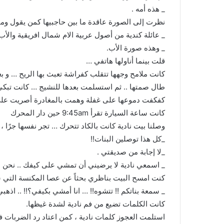
_ هذه أمه .
نظرت إلى الصورة عاقدة ما بين حاجبيها كمن يقول وما 
_ عائلة كندية من أصول عربية الام شمال افريقية والأ
_ وهذه صورة الأب.
قلت بينما أناولها هاتفي …
كانت ملامح وجهها تتقلب كفراشة تعبث بها الريح … و بع
طال صمتها .. ثم استسلمت بعدها للنشيج … كانت تبك
كفكفت دموعها على غفلة وهمت بالمغادرة أصريت على 
كانت ساعة السيارة تقرأ 9:45am حين دار المحرك
وصلنا بيت نادية كانت بالكاد تتحرك … تجر نفسها جرًا ، ح
_كل هذا توصلين البنات!!
_لا إجابة من صديقتي .
_ اسمعي نادية لا يرضيني أن تمشي على كيفك .. نحن 
كنت امسح البيت بناظري بحثاً عن عصا المكنسة التي س
_ سمعة بناتكم !! تتشوه!! … انا أمشي بكيفي؟!! .. اذهب
كانت الكلمات تضيع من فم نادية لشدة غيظها.
استلمت العجوز كلمات نادية ، كمن اعتاد رد الضربات 