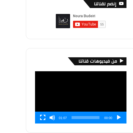
إنضم لقناتنا
من فيديوهات قناتنا
مشغل
الفيديو
01:07
00:00