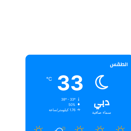
الطقس
33
℃
دبي
38º - 33º
50%
1.76 كيلومتر/ساعة
سماء صافية