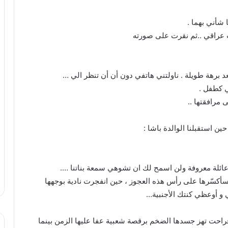
شأني بهما .
ب عراقي ..ثم نقرت على صورته
د برهة طويلة . ناولتني هاتفي دون أن أن تنظر الي …
ي كطفل .
مرافقتها ..
ين استقبلنا الوالدة باشا :
عائلة معروفة ولن اسمح لك ان تشوهي سمعة بناتنا ….
أكسّرها على رأس هذه العجوز ، حين انفجرت نادية بوجهها
ي و أوعظي كنتك الأجنبية…
فراحت تهز جسدها الضخم برقصة شعبية عفا عليها الزمن بينما