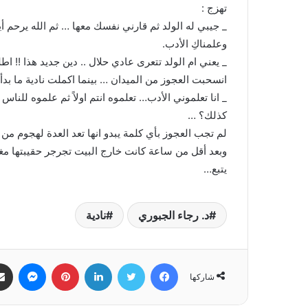
تهزج :
_ جيبي له الولد ثم قارني نفسك معها … ثم الله يرحم أيا
وعلمناكِ الأدب.
_ يعني ام الولد تتعرى عادي حلال .. دين جديد هذا !! اطل
انسحبت العجوز من الميدان … بينما اكملت نادية ما بدأت
_ انا تعلموني الأدب… تعلموه انتم اولاً ثم علموه للنا
كذلك؟ …
لم تجب العجوز بأي كلمة يبدو انها تعد العدة لهجوم من 
وبعد أقل من ساعة كانت خارج البيت تجرجر حقيبتها مغاد
يتبع…
د. رجاء الجبوري
نادية
فيسبوك
تويتر
لينكدإن
بينتيريست
ماسنجر
شاركها