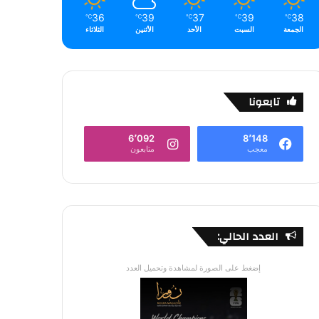
36
39
37
39
38
℃
℃
℃
℃
℃
الجمعة
السبت
الأحد
الأثنين
الثلاثاء
تابعونا
6٬092
8٬148
معجب
متابعون
العدد الحالي:
إضغط على الصورة لمشاهدة وتحميل العدد