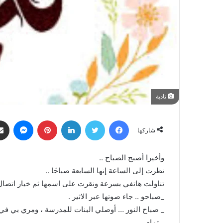
نادية
فيسبوك
تويتر
لينكدإن
بينتيريست
ماسنجر
شاركها
وأخيرا أصبح الصباح ..
نظرت إلى الساعة إنها السابعة صباحًا ..
تناولت هاتفي بسرعة ونقرت على اسمها ثم خيار اتصال
_صباحو .. جاء صوتها عبر الاثير .
_ صباح النور … أوصلي البنات للمدرسة ، ومري بي في 
_ تمام .