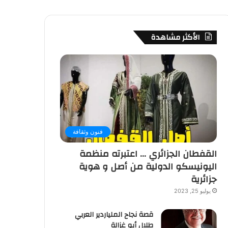
الأكثر مشاهدة
فنون وثقافة
القفطان الجزائري … اعتبرته منظمة
اليونيسكو الدولية من أصل و هوية
جزائرية
يوليو 25, 2023
قصة نجاح الملياردير العربي
طلال أبو غزالة