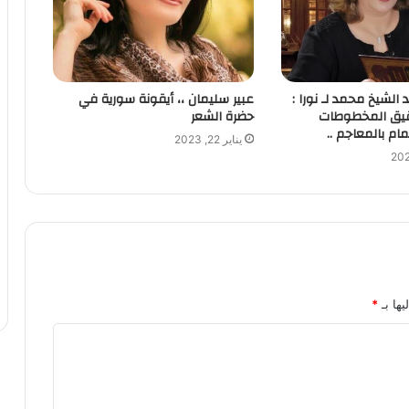
الشيخ محمد لـ نورا :
عبير سليمان ،، أيقونة سورية في
قيق المخطوطات
حضرة الشعر
ام بالمعاجم ..
يناير 22, 2023
يها بـ
*