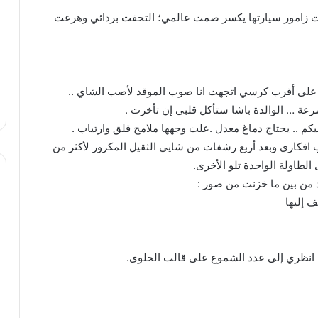
وت زامور سيارتها يكسر صمت عالمي؛ التحفت بردائي وهرعت
على أقرب كرسي اتجهت انا صوب الموقد لأصب الشاي ..
عة … الوالدة باشا ستأكل قلبي إن تأخرت .
يكم .. يحتاج دماغ معدل .علت وجهها ملامح قلق وارتياب .
فكاري وبعد أربع رشفات من شايي الثقيل المكرور لأكثر من
طاولة الواحدة تلو الأخرى.
 من بين ما خزنت من صور :
ف إليها
ً .. انظري إلى عدد الشموع على قالب الحلوى.