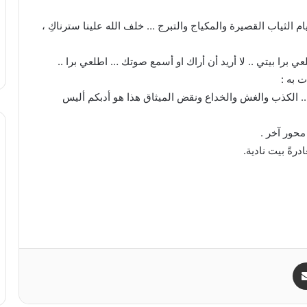
م الثياب القصيرة والمكياج والتبرج … خلف الله علينا سترناكِ ،
عي برا بيتي .. لا أريد أن أراك او أسمع صوتك … اطلعي برا ..
 به :
س .. الكذب والغش والخداع ونقض الميثاق هذا هو أدبكم أليس
محور آخر .
رةً بيت نادية.
مشاركة عبر البريد