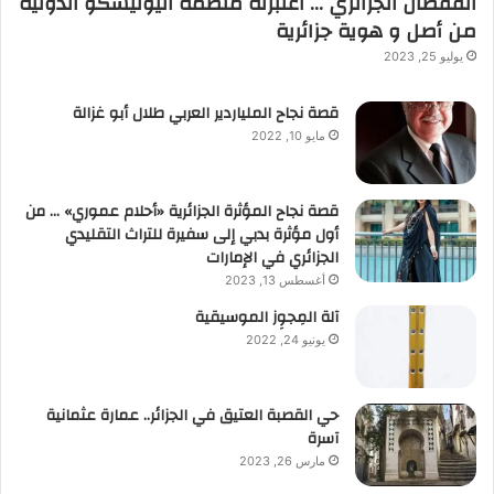
القفطان الجزائري … اعتبرته منظمة اليونيسكو الدولية
من أصل و هوية جزائرية
يوليو 25, 2023
قصة نجاح الملياردير العربي طلال أبو غزالة
مايو 10, 2022
قصة نجاح المؤثرة الجزائرية «أحلام عموري» … من
أول مؤثرة بدبي إلى سفيرة للتراث التقليدي
الجزائري في الإمارات
أغسطس 13, 2023
آلة المِجوِز الموسيقية‎‎
يونيو 24, 2022
حي القصبة العتيق في الجزائر.. عمارة عثمانية
آسرة
مارس 26, 2023