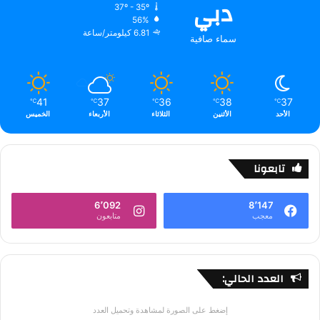
دبي
37º - 35º
56%
6.81 كيلومتر/ساعة
سماء صافية
41
37
36
38
37
℃
℃
℃
℃
℃
الأحد
الأثنين
الثلاثاء
الأربعاء
الخميس
تابعونا
6٬092
8٬147
معجب
متابعون
العدد الحالي:
إضغط على الصورة لمشاهدة وتحميل العدد