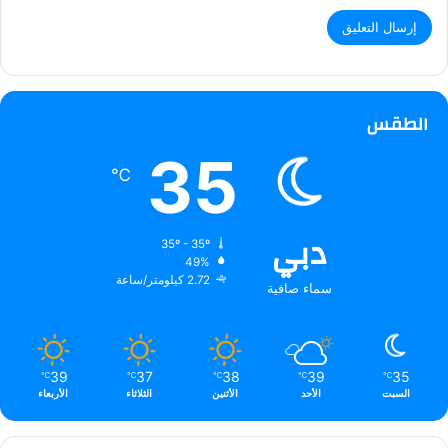
الطقس
35
℃
دبي
35º - 35º
49%
2.72 كيلومتر/ساعة
سماء صافية
39
37
38
39
35
℃
℃
℃
℃
℃
السبت
الأحد
الأثنين
الثلاثاء
الأربعاء