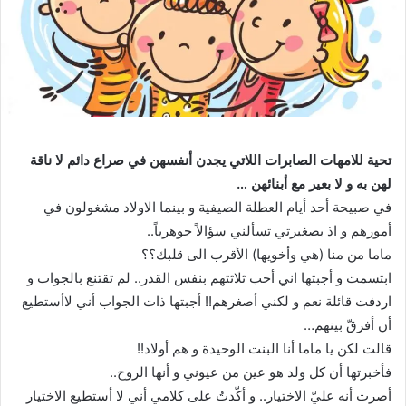
تحية للامهات الصابرات اللاتي يجدن أنفسهن في صراع دائم لا ناقة
لهن به و لا بعير مع أبنائهن …
في صبيحة أحد أيام العطلة الصيفية و بينما الاولاد مشغولون في
أمورهم و اذ بصغيرتي تسألني سؤالاً جوهرياً..
ماما من منا (هي وأخويها) الأقرب الى قلبك؟؟
ابتسمت و أجبتها اني أحب ثلاثتهم بنفس القدر.. لم تقتنع بالجواب و
اردفت قائلة نعم و لكني أصغرهم!! أجبتها ذات الجواب أني لاأستطيع
أن أفرقّ بينهم…
قالت لكن يا ماما أنا البنت الوحيدة و هم أولاد!!
فأخبرتها أن كل ولد هو عين من عيوني و أنها الروح..
أصرت أنه عليّ الاختيار.. و أكّدتُ على كلامي أني لا أستطيع الاختيار