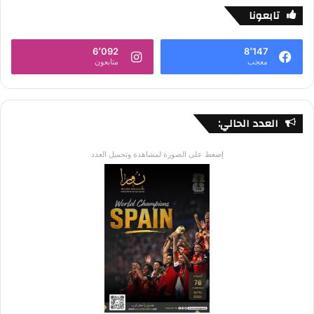
تابعونا
6٬092
8٬147
معجب
متابعون
العدد الحالي:
إضغط على الصورة لمشاهدة وتحميل العدد