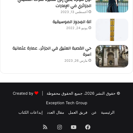
الجزائري في الإمارات
أغسطس 13, 2023
آلة المِجوِز الموسيقية‎‎
يونيو 24, 2022
حي القصبة العتيق في الجزائر.. عمارة عثمانية
آسرة
مارس 26, 2023
© حقوق النشر 2026، جميع الحقوق محفوظة |
Created by
Exception Tech Group
الرئيسية
عن
فريق العمل
مقال العدد
إبداعات الكتاب
فيسبوك
يوتيوب
انستقرام
ملخص