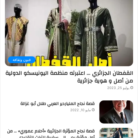
فنون وثقافة
القفطان الجزائري … اعتبرته منظمة اليونيسكو الدولية
من أصل و هوية جزائرية
يوليو 25, 2023
قصة نجاح الملياردير العربي طلال أبو غزالة
مايو 10, 2022
قصة نجاح المؤثرة الجزائرية «أحلام عموري» … من
أول مؤثرة بدبي إلى سفيرة للتراث التقليدي