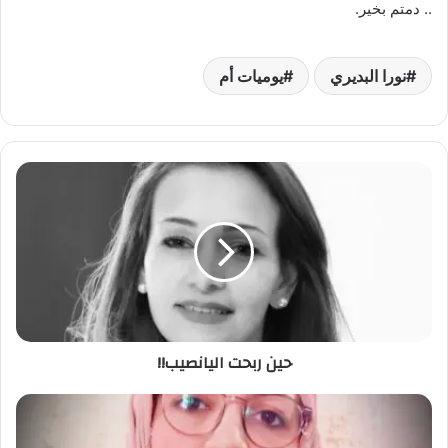
.. دمتم بخير.
نورا البديري
يوميات أم
حين ربحت اليانصيب!!