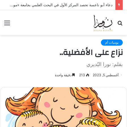
دعاء أبو ناعسة تحصد المركز الأول في البحث العلمي بجامعة «مونستر» الألمانية
بحث
الق
عن
يوميات أم
نزاع على الأفضلية..
بقلم: نورا البٌديري
أغسطس 5, 2023
213
دقيقة واحدة