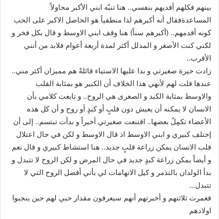
بينهم فكلهم أفديهم بنفسي.. هنا تنبّه ابني الأكبر محاولاً
المساعدةفقال أنه أكبرهم لذا منطقياً هو الحاصل الاكبر على الحب
كونه أقدمهم.. (أكبرهم سناً) هنا وقف ابني الاوسط و قال بكل فخر و
لكني كنت الأصغر و المدلل أكثر لمدة أربعة أعوام فلابد من أنني
الأقرب..
زادت حيرة صغيرتي و بدا عليها الاستياء قائلةً هم مميزان أكثر مني..
عندها قلت لهم لأنهي هذا الخلاف أن الكبير هو بمثابة القلب
والاوسط بمثابة الكبد و الصغرى هي الروح.. و تابعت كلامي بأن
الانسان لا يمكنه أن يعيش دون قلبٍ أو كبدٍ أو روح و أن كل هذه
الأعضاء تكمِلُ بعضها.. اقتنعت صغيرتي أخيراً و بدأت تبتسم.. إلى أن
إختلف كبيري و ابني الاوسط اذ قال الاوسط و لكن في حال اعتلال
قلب الانسان يمكن زراعة قلبٍ جديد.. هنا استشاط كبيري و قال نعم
و أيضاً يمكن زراعة كبدٍ جديد في حال المرض و لكن الروح لا تتبدل و
بدأ الولدان بالتذمر و كيل الاتهامات لي بأني أفضل الروح التي لا
تتبدل…
فغمرت ثلاثتهم و أخبرتهم أنهم سيعرفون مقدار حبي لهم حين ينجبوا
اولادهم