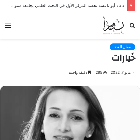
دعاء أبو ناعسة تحصد المركز الأول في البحث العلمي بجامعة «مونستر» الألمانية
بحث
الق
عن
مقال العدد
خَيارات
مايو 7, 2022
295
دقيقة واحدة