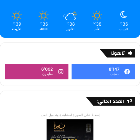
39
36
38
38
36
℃
℃
℃
℃
℃
السبت
الأحد
الأثنين
الثلاثاء
الأربعاء
تابعونا
6٬092
8٬147
معجب
متابعون
العدد الحالي:
إضغط على الصورة لمشاهدة وتحميل العدد