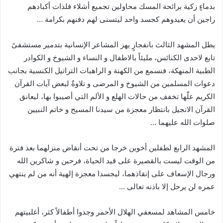
بدماءٍ زكية برائحة المسك محاولين تجميع أشلاء فلذات أكبادهم
راجين أن يعيدوهم كجسد واحد ليتسنى لهم دفنهم بكرامة …
يطل المشهد الثالث بانفجارٍ يهز المشاعر الإنسانية بتدمير مستشفىً
تابع لاحدى الكنائس، مليئاً بالاطفال و النساء و الشيوخ و الكوادر
الطبية المنهكة، فنسمع من الكهنة و الراهبات التراتيل الكنسية بجانب
دعوات المسلمين من الشيوخ و المرضى و تلاوةٌ لبعض آيات القرآن
الكريم علّها تخفف من حالات الهلع و الألم التي أصيبوا بها، ليعانق
القرآن الانجيل بانتظار معجزة من سيدنا المسيح و خاتم النبيين
صلوات الله عليهما …
المشهد الرابع لطفلين أخوين خرجا من تحت أنقاض منزلهما بعد فترة
من الوقت ليست بالقصيرة على قيد الحياة، فرحين و شاكرين الله
ورجال الإسعاف على إنقاذهما، ليجسدا معجزة إلهية أنه من لم ينتهي
عمره لن يرحل إلا باذنه تعالى …
خامس المشاهد لمسعفي الهلال الأحمر وجدوا أطفالاً كثر، أغلبيتهم