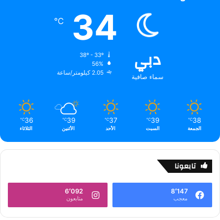
34
℃
دبي
38º - 33º
56%
2.05 كيلومتر/ساعة
سماء صافية
36
39
37
39
38
℃
℃
℃
℃
℃
الجمعة
السبت
الأحد
الأثنين
الثلاثاء
تابعونا
6٬092
8٬147
معجب
متابعون