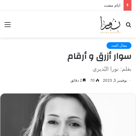
لعنة الذاكرة وذنب النجاة
بحث
الق
عن
مقال العدد
سوار أزرق و أرقام
بقلم: نورا البُديري
نوفمبر 5, 2023
70
2 دقائق