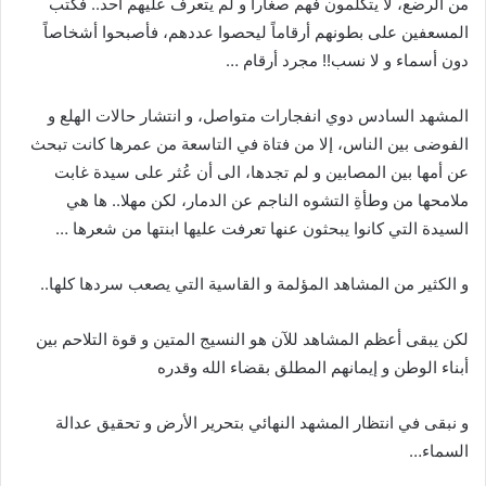
من الرضع، لا يتكلمون فهم صغاراً و لم يتعرف عليهم أحد.. فكتب
المسعفين على بطونهم أرقاماً ليحصوا عددهم، فأصبحوا أشخاصاً
دون أسماء و لا نسب!! مجرد أرقام …
المشهد السادس دوي انفجارات متواصل، و انتشار حالات الهلع و
الفوضى بين الناس، إلا من فتاة في التاسعة من عمرها كانت تبحث
عن أمها بين المصابين و لم تجدها، الى أن عُثر على سيدة غابت
ملامحها من وطأةِ التشوه الناجم عن الدمار، لكن مهلا.. ها هي
السيدة التي كانوا يبحثون عنها تعرفت عليها ابنتها من شعرها …
و الكثير من المشاهد المؤلمة و القاسية التي يصعب سردها كلها..
لكن يبقى أعظم المشاهد للآن هو النسيج المتين و قوة التلاحم بين
أبناء الوطن و إيمانهم المطلق بقضاء الله وقدره
و نبقى في انتظار المشهد النهائي بتحرير الأرض و تحقيق عدالة
السماء…