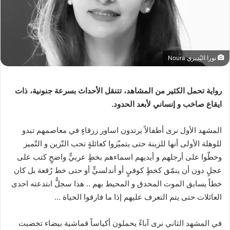
نورا البُديري Noura
رواية تحمل الكثير من المشاهد، تتنقل الأحداث بسرعة جنونية، ذات
ايقاع صاخب و إنساني لأبعد الحدود.
المشهد الأول نرى أطفالاً يرتدون اساور زرقاءٍ في معاصمهم تبدو
للوهلة الأولى أنها للزينة حتى يتميّزوا كعائلةٍ تحب التّزين و التّميز
وخطّوا على أرجلهم و أيديهم اسماءهم بخطٍ عربيٍّ واضحٍ كتب على
عجلٍ دون أن ينمّق كخطٍ كوفيٍ أو أندلسيٍّ أو حتى خط رُقعة بل كان
خطاً يسابق الموت المحدق و المحيط بهم .. هذا سجلٌّ ابتدعته احدى
العائلات حتى يتم التعرف عليهم إذا ما فارقوا الحياة …
في المشهد الثاني نرى آباءً يحملون أكياساً قماشية بيضاء تخضبت