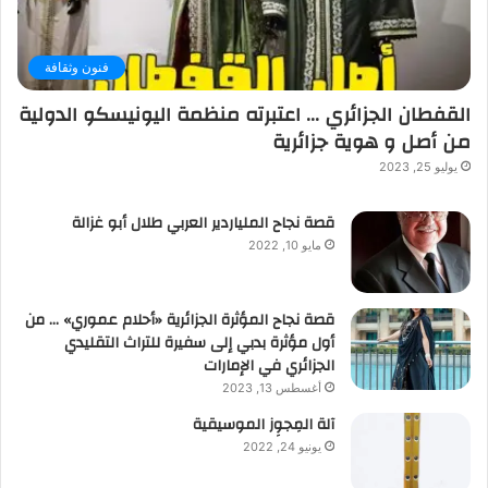
فنون وثقافة
القفطان الجزائري … اعتبرته منظمة اليونيسكو الدولية
من أصل و هوية جزائرية
يوليو 25, 2023
قصة نجاح الملياردير العربي طلال أبو غزالة
مايو 10, 2022
قصة نجاح المؤثرة الجزائرية «أحلام عموري» … من
أول مؤثرة بدبي إلى سفيرة للتراث التقليدي
الجزائري في الإمارات
أغسطس 13, 2023
آلة المِجوِز الموسيقية‎‎
يونيو 24, 2022