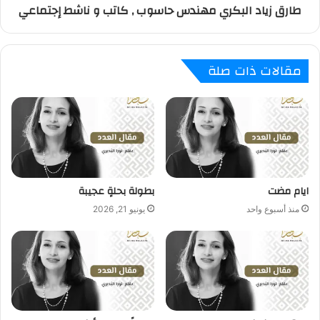
طارق زياد البكري مهندس حاسوب , كاتب و ناشط إجتماعي
مقالات ذات صلة
ايام مضت
بطولة بحلةٍ عجيبة
منذ أسبوع واحد
يونيو 21, 2026