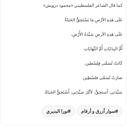
كما قال الشاعر الفلسطيني «محمود درويش»
عَلَى هَذِهِ الأرْضِ مَا يَسْتَحِقُّ الحَيَاةْ
عَلَى هَذِهِ الأرضِ سَيَّدَةُ الأُرْضِ،
أُمُّ البِدَايَاتِ أُمَّ النِّهَايَاتِ
كَانَتْ تُسَمَّى فِلِسْطِين.
صَارَتْ تُسَمَّى فلسْطِين.
سَيِّدَتي: أَستحِقُّ، لأنَّكِ سيِّدَتِي، أَسْتَحِقُّ الحَيَاةْ.
سوار أزرق و أرقام
نورا البديري