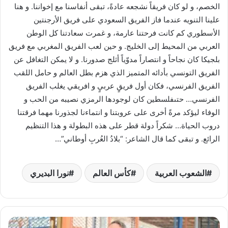
الخصم، و لو كان فريقاً نشجعه عادةً، تبقى أنفاسنا مع إخواننا. و هنا
علينا التنويه عندما فاز الفريق السعودي على فريق الأرجنتين
الأسطوري كم كانت فرحتنا عارمة، و غمرت سعادتنا كل الوطن
العربي من المحيط إلى الخليج. و حين لعب الفريق المغربي مع فريق
بلجيكا كان نجاحاً و انتصاراً مدوّياً أثلج صدورنا. و لا يمكن التغافل عن
الفريق التونسي بأدائه المتميز الذي هزم بطل العالم و حامل اللقب
الفريق الفرنسي، فكان أول فريقٍ عربيٍ و افريقي يغلب الفريق
الفرنسي… حتىفلسطين كان لوجودها الرمزي نصيبه من الحب و
الوفاء ليؤكد مرةً أخرى على عروبتنا و انتماءنا لجذورنا مهما فرقتنا
دروب الحياة… شكراً دولة قطر على هذه البطولة و هذا التنظيم
الرائع. و تبقى كما قال الشاعر: “بلادُ العُربِ أوطاني”…
الشعوب العربية
كأس العالم
نورا البديري