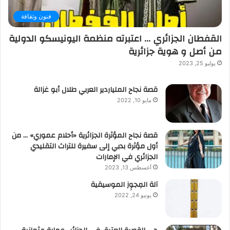
فنون وثقافة
القفطان الجزائري … اعتبرته منظمة اليونيسكو الدولية
من أصل و هوية جزائرية
يوليو 25, 2023
قصة نجاح الملياردير العربي طلال أبو غزالة
مايو 10, 2022
قصة نجاح المؤثرة الجزائرية «أحلام عموري» … من
أول مؤثرة بدبي إلى سفيرة للتراث التقليدي
الجزائري في الإمارات
أغسطس 13, 2023
آلة المِجوِز الموسيقية‎‎
يونيو 24, 2022