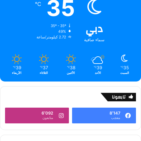
35
℃
دبي
35º - 35º
49%
2.72 كيلومتر/ساعة
سماء صافية
39
37
38
39
35
℃
℃
℃
℃
℃
السبت
الأحد
الأثنين
الثلاثاء
الأربعاء
تابعونا
6٬092
8٬147
معجب
متابعون