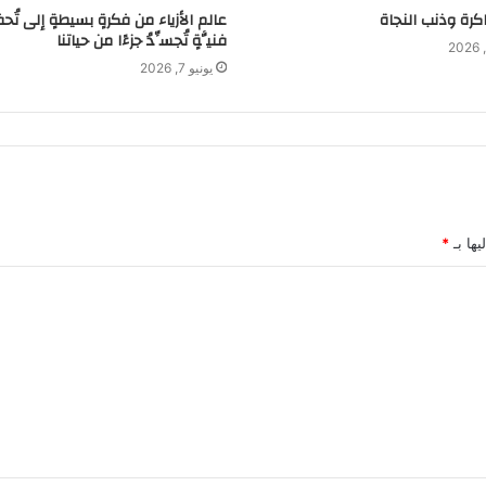
اكرة وذنب النجاة
عالم الأزياء من فكرةٍ بسيطةٍ إلى تُحف
فنيَّةٍ تُجسِّدُ جزءًا من حياتنا
يونيو 7, 2026
يها بـ
*