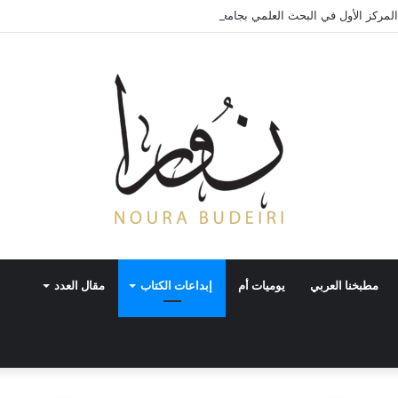
لمركز الأول في البحث العلمي بجامعة «مونستر» الألمانية
مطبخنا العربي
يوميات أم
إبداعات الكتاب
مقال العدد