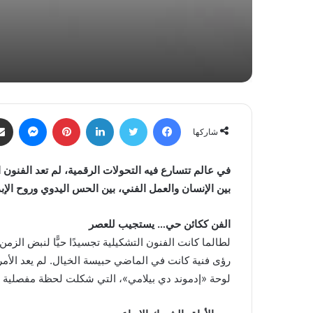
فيسبوك
تويتر
لينكدإن
بينتيريست
ماسنجر
شاركها
في عالم تتسارع فيه التحولات الرقمية، لم تعد الفنون
بين الإنسان والعمل الفني، بين الحس اليدوي وروح الإب
الفن ككائن حي… يستجيب للعصر
لطالما كانت الفنون التشكيلية تجسيدًا حيًّا لنبض الز
رؤى فنية كانت في الماضي حبيسة الخيال. لم يعد الأمر
لوحة «إدموند دي بيلامي»، التي شكلت لحظة مفصلية في