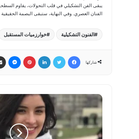
يبقى الفن التشكيلي في قلب التحولات، يقاوم السطحية،
الفنان العصري. وفي النهاية، ستبقى البصمة الحقيقية ف
الفنون التشكيلية
خوارزميات المستقبل
فيسبوك
تويتر
لينكدإن
بينتيريست
ماسنجر
شاركها