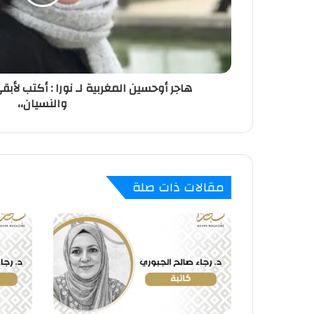
هاجر أوحسين المغربية لـ نورا : أكتب لأب
والنسيان،،
مقالات ذات صلة